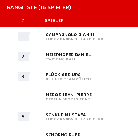
RANGLISTE (16 SPIELER)
#
SPIELER
CAMPAGNOLO GIANNI
1
LUCKY PANDA BILLARD CLUB
MEIERHOFER DANIEL
2
TWISTING BALL
FLÜCKIGER URS
3
BILLARD TEAM ZÜRICH
MÉROZ JEAN-PIERRE
MEDELA SPORTS TEAM
SONKUR MUSTAFA
5
LUCKY PANDA BILLARD CLUB
SCHORNO RUEDI