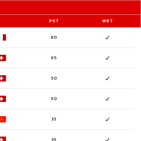
PKT
WRT
80
65
50
50
35
35