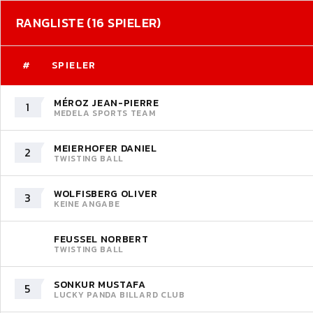
RANGLISTE (16 SPIELER)
#
SPIELER
MÉROZ JEAN-PIERRE
1
MEDELA SPORTS TEAM
MEIERHOFER DANIEL
2
TWISTING BALL
WOLFISBERG OLIVER
3
KEINE ANGABE
FEUSSEL NORBERT
TWISTING BALL
SONKUR MUSTAFA
5
LUCKY PANDA BILLARD CLUB