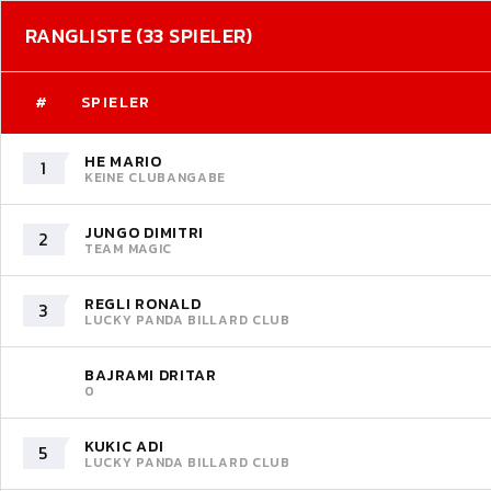
RANGLISTE (33 SPIELER)
#
SPIELER
HE MARIO
1
KEINE CLUBANGABE
JUNGO DIMITRI
2
TEAM MAGIC
REGLI RONALD
3
LUCKY PANDA BILLARD CLUB
BAJRAMI DRITAR
0
KUKIC ADI
5
LUCKY PANDA BILLARD CLUB