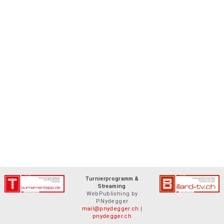
Turnierprogramm &
Streaming
WebPublishing by
P.Nydegger
mail@pnydegger.ch
|
pnydegger.ch