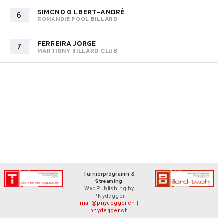
SIMOND GILBERT-ANDRÉ
6
ROMANDIE POOL BILLARD
FERREIRA JORGE
7
MARTIGNY BILLARD CLUB
Turnierprogramm &
Streaming
WebPublishing by
P.Nydegger
mail@pnydegger.ch
|
pnydegger.ch