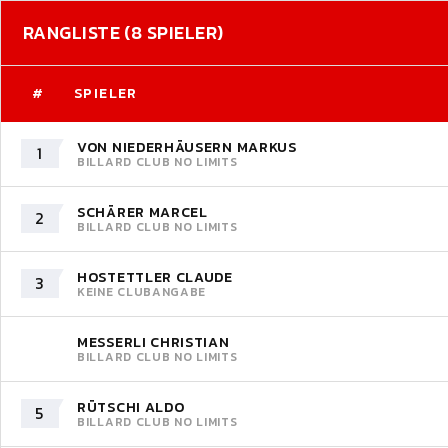
RANGLISTE (8 SPIELER)
#
SPIELER
VON NIEDERHÄUSERN MARKUS
1
BILLARD CLUB NO LIMITS
SCHÄRER MARCEL
2
BILLARD CLUB NO LIMITS
HOSTETTLER CLAUDE
3
KEINE CLUBANGABE
MESSERLI CHRISTIAN
BILLARD CLUB NO LIMITS
RÜTSCHI ALDO
5
BILLARD CLUB NO LIMITS