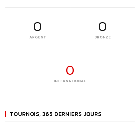
0
0
ARGENT
BRONZE
0
INTERNATIONAL
TOURNOIS, 365 DERNIERS JOURS