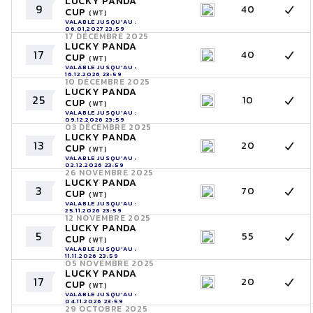
LUCKY PANDA
9
40
CUP
(WT)
VALABLE JUSQU'AU :
06.01.2027 23:59
17 DÉCEMBRE 2025
LUCKY PANDA
17
40
CUP
(WT)
VALABLE JUSQU'AU :
16.12.2026 23:59
10 DÉCEMBRE 2025
LUCKY PANDA
25
10
CUP
(WT)
VALABLE JUSQU'AU :
09.12.2026 23:59
03 DÉCEMBRE 2025
LUCKY PANDA
13
20
CUP
(WT)
VALABLE JUSQU'AU :
02.12.2026 23:59
26 NOVEMBRE 2025
LUCKY PANDA
3
70
CUP
(WT)
VALABLE JUSQU'AU :
25.11.2026 23:59
12 NOVEMBRE 2025
LUCKY PANDA
5
55
CUP
(WT)
VALABLE JUSQU'AU :
11.11.2026 23:59
05 NOVEMBRE 2025
LUCKY PANDA
17
20
CUP
(WT)
VALABLE JUSQU'AU :
04.11.2026 23:59
29 OCTOBRE 2025