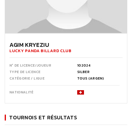
AGIM KRYEZIU
LUCKY PANDA BILLARD CLUB
N° DE LICENCE/JOUEUR
102024
TYPE DE LICENCE
SILBER
CATÉGORIE / LIGUE
TOUS (ARGEN)
NATIONALITÉ
TOURNOIS ET RÉSULTATS