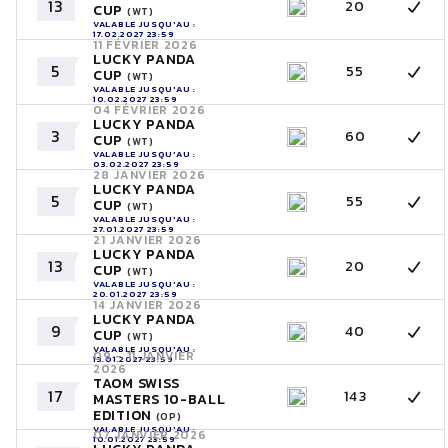
13
20
CUP
(WT)
VALABLE JUSQU'AU :
17.02.2027 23:59
11 FÉVRIER 2026
LUCKY PANDA
5
55
CUP
(WT)
VALABLE JUSQU'AU :
10.02.2027 23:59
04 FÉVRIER 2026
LUCKY PANDA
3
60
CUP
(WT)
VALABLE JUSQU'AU :
03.02.2027 23:59
28 JANVIER 2026
LUCKY PANDA
5
55
CUP
(WT)
VALABLE JUSQU'AU :
27.01.2027 23:59
21 JANVIER 2026
LUCKY PANDA
13
20
CUP
(WT)
VALABLE JUSQU'AU :
20.01.2027 23:59
14 JANVIER 2026
LUCKY PANDA
9
40
CUP
(WT)
VALABLE JUSQU'AU :
09 - 11 JANVIER
13.01.2027 23:59
2026
TAOM SWISS
17
143
MASTERS 10-BALL
EDITION
(OP)
VALABLE JUSQU'AU :
07 JANVIER 2026
10.01.2027 23:59