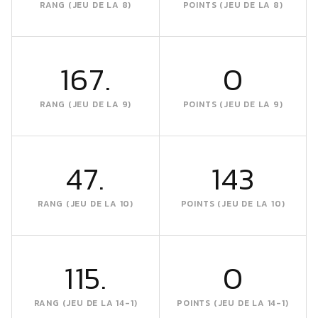
RANG (JEU DE LA 8)
POINTS (JEU DE LA 8)
167.
0
RANG (JEU DE LA 9)
POINTS (JEU DE LA 9)
47.
143
RANG (JEU DE LA 10)
POINTS (JEU DE LA 10)
115.
0
RANG (JEU DE LA 14-1)
POINTS (JEU DE LA 14-1)