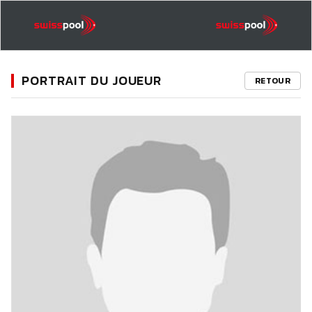
PORTRAIT DU JOUEUR
RETOUR
11