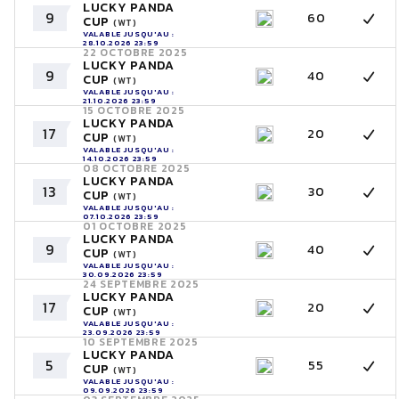
LUCKY PANDA
9
60
CUP
(WT)
VALABLE JUSQU'AU :
28.10.2026 23:59
22 OCTOBRE 2025
LUCKY PANDA
9
40
CUP
(WT)
VALABLE JUSQU'AU :
21.10.2026 23:59
15 OCTOBRE 2025
LUCKY PANDA
17
20
CUP
(WT)
VALABLE JUSQU'AU :
14.10.2026 23:59
08 OCTOBRE 2025
LUCKY PANDA
13
30
CUP
(WT)
VALABLE JUSQU'AU :
07.10.2026 23:59
01 OCTOBRE 2025
LUCKY PANDA
9
40
CUP
(WT)
VALABLE JUSQU'AU :
30.09.2026 23:59
24 SEPTEMBRE 2025
LUCKY PANDA
17
20
CUP
(WT)
VALABLE JUSQU'AU :
23.09.2026 23:59
10 SEPTEMBRE 2025
LUCKY PANDA
5
55
CUP
(WT)
VALABLE JUSQU'AU :
09.09.2026 23:59