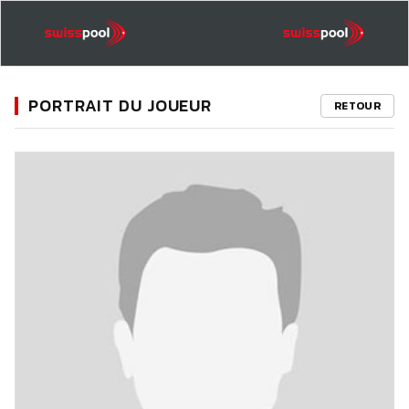
PORTRAIT DU JOUEUR
RETOUR
11