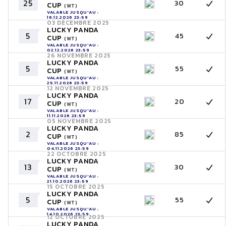
25
30
CUP
(WT)
VALABLE JUSQU'AU :
16.12.2026 23:59
03 DÉCEMBRE 2025
LUCKY PANDA
5
45
CUP
(WT)
VALABLE JUSQU'AU :
02.12.2026 23:59
26 NOVEMBRE 2025
LUCKY PANDA
5
55
CUP
(WT)
VALABLE JUSQU'AU :
25.11.2026 23:59
12 NOVEMBRE 2025
LUCKY PANDA
17
20
CUP
(WT)
VALABLE JUSQU'AU :
11.11.2026 23:59
05 NOVEMBRE 2025
LUCKY PANDA
2
85
CUP
(WT)
VALABLE JUSQU'AU :
04.11.2026 23:59
22 OCTOBRE 2025
LUCKY PANDA
13
30
CUP
(WT)
VALABLE JUSQU'AU :
21.10.2026 23:59
15 OCTOBRE 2025
LUCKY PANDA
5
55
CUP
(WT)
VALABLE JUSQU'AU :
14.10.2026 23:59
12 OCTOBRE 2025
LUCKY PANDA