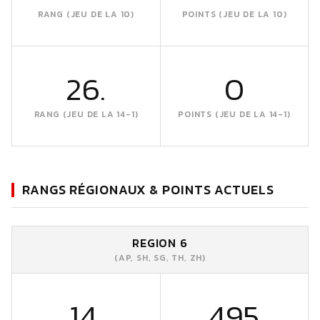
RANG (JEU DE LA 10)
POINTS (JEU DE LA 10)
26.
0
RANG (JEU DE LA 14-1)
POINTS (JEU DE LA 14-1)
RANGS RÉGIONAUX & POINTS ACTUELS
REGION 6
(AP, SH, SG, TH, ZH)
14.
495