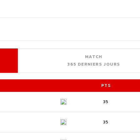
MATCH
365 DERNIERS JOURS
PTS
35
35