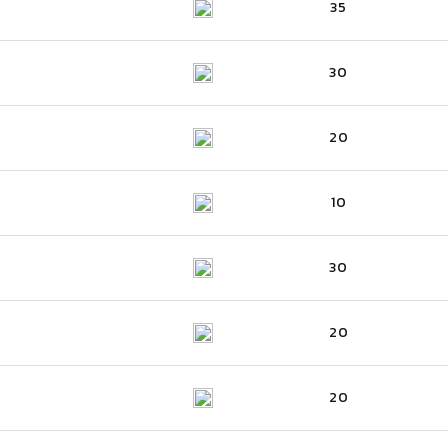
35
30
20
10
30
20
20