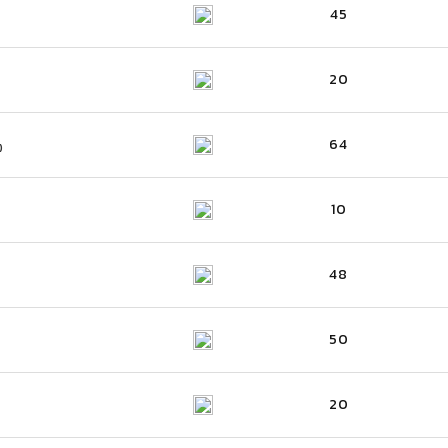
45
20
64
)
10
48
50
20