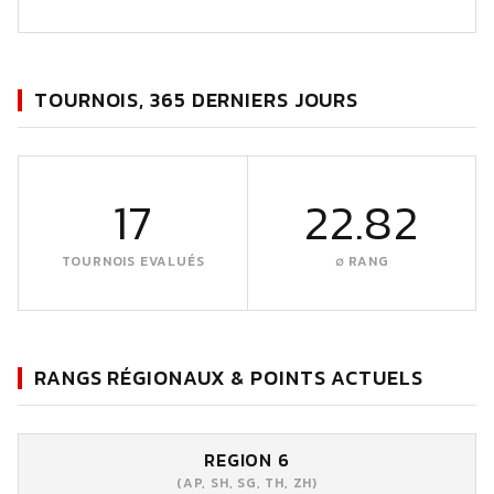
TOURNOIS, 365 DERNIERS JOURS
17
22.82
TOURNOIS EVALUÉS
∅ RANG
RANGS RÉGIONAUX & POINTS ACTUELS
REGION 6
(AP, SH, SG, TH, ZH)