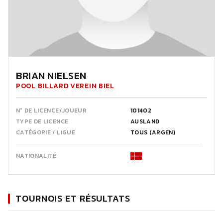
BRIAN NIELSEN
POOL BILLARD VEREIN BIEL
N° DE LICENCE/JOUEUR
101402
TYPE DE LICENCE
AUSLAND
CATÉGORIE / LIGUE
TOUS (ARGEN)
NATIONALITÉ
TOURNOIS ET RÉSULTATS