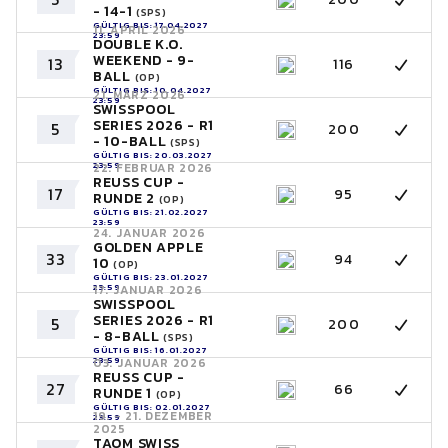
- 14-1
(SPS)
GÜLTIG BIS: 17.04.2027
11. APRIL 2026
23:59
DOUBLE K.O.
WEEKEND - 9-
13
116
BALL
(OP)
GÜLTIG BIS: 10.04.2027
21. MÄRZ 2026
23:59
SWISSPOOL
SERIES 2026 - R1
5
200
- 10-BALL
(SPS)
GÜLTIG BIS: 20.03.2027
23:59
22. FEBRUAR 2026
REUSS CUP -
17
95
RUNDE 2
(OP)
GÜLTIG BIS: 21.02.2027
23:59
24. JANUAR 2026
GOLDEN APPLE
33
94
10
(OP)
GÜLTIG BIS: 23.01.2027
23:59
17. JANUAR 2026
SWISSPOOL
SERIES 2026 - R1
5
200
- 8-BALL
(SPS)
GÜLTIG BIS: 16.01.2027
23:59
03. JANUAR 2026
REUSS CUP -
27
66
RUNDE 1
(OP)
GÜLTIG BIS: 02.01.2027
19. - 21. DEZEMBER
23:59
2025
TAOM SWISS