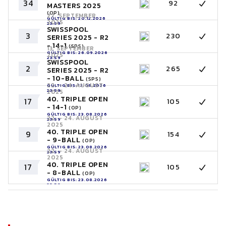
34
92
MASTERS 2025
(OP)
27. SEPTEMBER
GÜLTIG BIS: 20.12.2026
2025
23:59
SWISSPOOL
3
230
SERIES 2025 - R2
- 14-1
(SPS)
13. SEPTEMBER
GÜLTIG BIS: 26.09.2026
2025
23:59
SWISSPOOL
2
265
SERIES 2025 - R2
- 10-BALL
(SPS)
22. - 24. AUGUST
GÜLTIG BIS: 12.09.2026
23:59
2025
40. TRIPLE OPEN
17
105
- 14-1
(OP)
GÜLTIG BIS: 23.08.2026
22. - 24. AUGUST
23:59
2025
40. TRIPLE OPEN
9
154
- 9-BALL
(OP)
GÜLTIG BIS: 23.08.2026
22. - 24. AUGUST
23:59
2025
40. TRIPLE OPEN
17
105
- 8-BALL
(OP)
GÜLTIG BIS: 23.08.2026
23:59