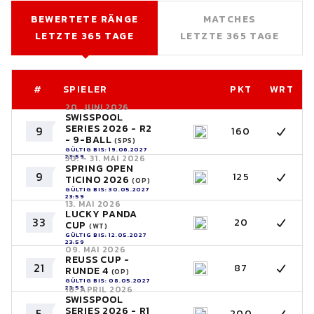
BEWERTETE RÄNGE
MATCHES
LETZTE 365 TAGE
LETZTE 365 TAGE
#
SPIELER
PKT
WRT
20. JUNI 2026
SWISSPOOL
SERIES 2026 - R2
9
160
- 9-BALL
(SPS)
GÜLTIG BIS: 19.06.2027
23:59
30. - 31. MAI 2026
SPRING OPEN
9
125
TICINO 2026
(OP)
GÜLTIG BIS: 30.05.2027
23:59
13. MAI 2026
LUCKY PANDA
33
20
CUP
(WT)
GÜLTIG BIS: 12.05.2027
23:59
09. MAI 2026
REUSS CUP -
21
87
RUNDE 4
(OP)
GÜLTIG BIS: 08.05.2027
23:59
18. APRIL 2026
SWISSPOOL
SERIES 2026 - R1
5
200