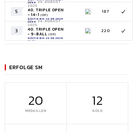
22. - 24. AUGUST
23:59
2025
40. TRIPLE OPEN
5
187
- 14-1
(OP)
GÜLTIG BIS: 23.08.2026
22. - 24. AUGUST
23:59
2025
40. TRIPLE OPEN
3
220
- 9-BALL
(OP)
GÜLTIG BIS: 23.08.2026
23:59
ERFOLGE SM
20
12
MEDAILLEN
GOLD