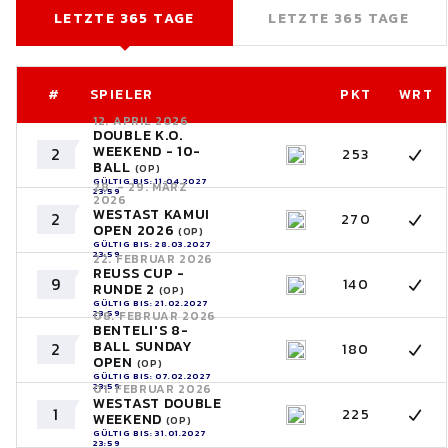
LETZTE 365 TAGE
LETZTE 365 TAGE
#
SPIELER
PKT
WRT
12. APRIL 2026
DOUBLE K.O.
WEEKEND - 10-
2
253
BALL
(OP)
GÜLTIG BIS: 11.04.2027
28. - 29. MÄRZ
23:59
2026
WESTAST KAMUI
2
270
OPEN 2026
(OP)
GÜLTIG BIS: 28.03.2027
23:59
22. FEBRUAR 2026
REUSS CUP -
9
140
RUNDE 2
(OP)
GÜLTIG BIS: 21.02.2027
23:59
08. FEBRUAR 2026
BENTELI'S 8-
BALL SUNDAY
2
180
OPEN
(OP)
GÜLTIG BIS: 07.02.2027
23:59
01. FEBRUAR 2026
WESTAST DOUBLE
1
225
WEEKEND
(OP)
GÜLTIG BIS: 31.01.2027
23:59