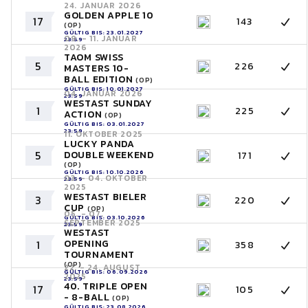
24. JANUAR 2026
GOLDEN APPLE 10
17
143
(OP)
GÜLTIG BIS: 23.01.2027
09. - 11. JANUAR
23:59
2026
TAOM SWISS
5
226
MASTERS 10-
BALL EDITION
(OP)
GÜLTIG BIS: 10.01.2027
04. JANUAR 2026
23:59
WESTAST SUNDAY
1
225
ACTION
(OP)
GÜLTIG BIS: 03.01.2027
23:59
11. OKTOBER 2025
LUCKY PANDA
5
DOUBLE WEEKEND
171
(OP)
GÜLTIG BIS: 10.10.2026
03. - 04. OKTOBER
23:59
2025
WESTAST BIELER
3
220
CUP
(OP)
05. - 07.
GÜLTIG BIS: 03.10.2026
SEPTEMBER 2025
23:59
WESTAST
OPENING
1
358
TOURNAMENT
(OP)
22. - 24. AUGUST
GÜLTIG BIS: 06.09.2026
2025
23:59
40. TRIPLE OPEN
17
105
- 8-BALL
(OP)
GÜLTIG BIS: 23.08.2026