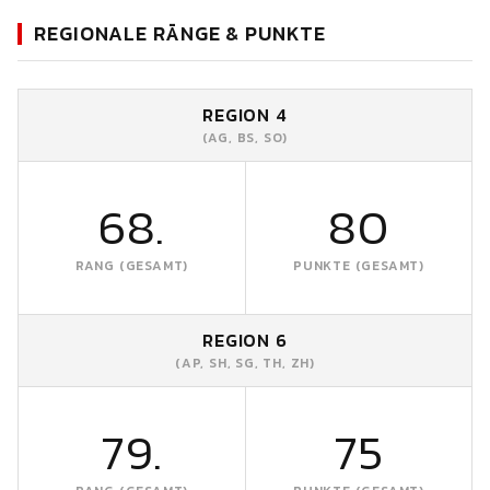
REGIONALE RÄNGE & PUNKTE
REGION 4
(AG, BS, SO)
68.
80
RANG (GESAMT)
PUNKTE (GESAMT)
REGION 6
(AP, SH, SG, TH, ZH)
79.
75