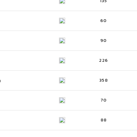
135
60
90
226
358
)
70
88