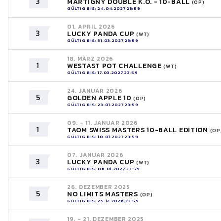
3
MARTIGNY DOUBLE K.O. - 10-BALL
(OP)
GÜLTIG BIS: 24.04.2027 23:59
01. APRIL 2026
3
LUCKY PANDA CUP
(WT)
GÜLTIG BIS: 31.03.2027 23:59
18. MÄRZ 2026
1
WESTAST POT CHALLENGE
(WT)
GÜLTIG BIS: 17.03.2027 23:59
24. JANUAR 2026
5
GOLDEN APPLE 10
(OP)
GÜLTIG BIS: 23.01.2027 23:59
09. - 11. JANUAR 2026
1
TAOM SWISS MASTERS 10-BALL EDITION
(OP
GÜLTIG BIS: 10.01.2027 23:59
07. JANUAR 2026
3
LUCKY PANDA CUP
(WT)
GÜLTIG BIS: 06.01.2027 23:59
26. DEZEMBER 2025
5
NO LIMITS MASTERS
(OP)
GÜLTIG BIS: 25.12.2026 23:59
19. - 21. DEZEMBER 2025