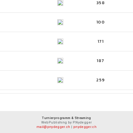
358
100
171
187
259
Turnierprogramm & Streaming
WebPublishing by P.Nydegger
mail@pnydegger.ch
|
pnydegger.ch