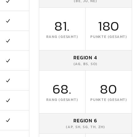
(BE, JU, NE)
81.
180
RANG (GESAMT)
PUNKTE (GESAMT)
REGION 4
(AG, BS, SO)
68.
80
RANG (GESAMT)
PUNKTE (GESAMT)
REGION 6
(AP, SH, SG, TH, ZH)