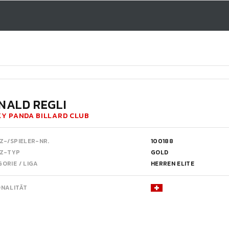
NALD REGLI
Y PANDA BILLARD CLUB
Z-/SPIELER-NR.
100188
NZ-TYP
GOLD
ORIE / LIGA
HERREN ELITE
ONALITÄT