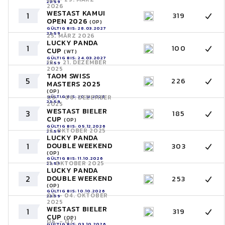
23:59
2026
WESTAST KAMUI
1
319
OPEN 2026
(OP)
GÜLTIG BIS: 28.03.2027
23:59
25. MÄRZ 2026
LUCKY PANDA
1
100
CUP
(WT)
GÜLTIG BIS: 24.03.2027
19. - 21. DEZEMBER
23:59
2025
TAOM SWISS
5
226
MASTERS 2025
(OP)
GÜLTIG BIS: 20.12.2026
05. - 06. DEZEMBER
23:59
2025
WESTAST BIELER
3
185
CUP
(OP)
GÜLTIG BIS: 05.12.2026
12. OKTOBER 2025
23:59
LUCKY PANDA
1
DOUBLE WEEKEND
303
(OP)
GÜLTIG BIS: 11.10.2026
11. OKTOBER 2025
23:59
LUCKY PANDA
2
DOUBLE WEEKEND
253
(OP)
GÜLTIG BIS: 10.10.2026
03. - 04. OKTOBER
23:59
2025
WESTAST BIELER
1
319
CUP
(OP)
05. - 07.
GÜLTIG BIS: 03.10.2026