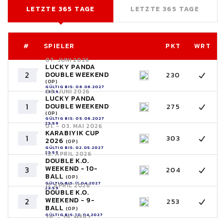
LETZTE 365 TAGE
LETZTE 365 TAGE
#
SPIELER
PKT
WRT
07. JUNI 2026
LUCKY PANDA
2
DOUBLE WEEKEND
230
(OP)
GÜLTIG BIS: 06.06.2027
06. JUNI 2026
23:59
LUCKY PANDA
1
DOUBLE WEEKEND
275
(OP)
GÜLTIG BIS: 05.06.2027
23:59
01. - 03. MAI 2026
KARABIYIK CUP
1
303
2026
(OP)
GÜLTIG BIS: 02.05.2027
23:59
12. APRIL 2026
DOUBLE K.O.
WEEKEND - 10-
3
204
BALL
(OP)
GÜLTIG BIS: 11.04.2027
11. APRIL 2026
23:59
DOUBLE K.O.
WEEKEND - 9-
2
253
BALL
(OP)
GÜLTIG BIS: 10.04.2027
28. - 29. MÄRZ