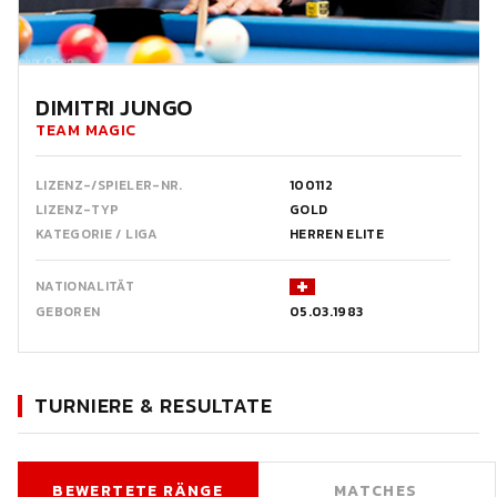
DIMITRI JUNGO
TEAM MAGIC
LIZENZ-/SPIELER-NR.
100112
LIZENZ-TYP
GOLD
KATEGORIE / LIGA
HERREN ELITE
NATIONALITÄT
GEBOREN
05.03.1983
TURNIERE & RESULTATE
BEWERTETE RÄNGE
MATCHES