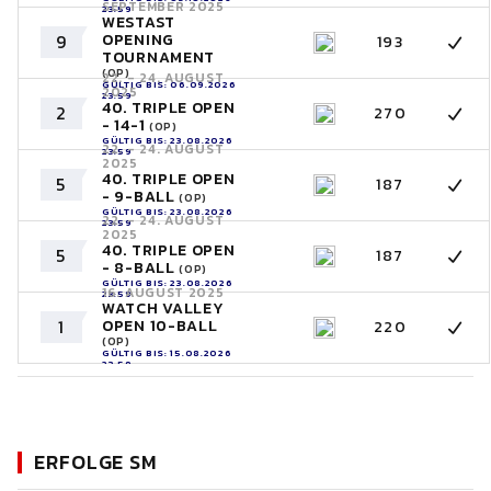
SEPTEMBER 2025
23:59
WESTAST
OPENING
9
193
TOURNAMENT
(OP)
22. - 24. AUGUST
GÜLTIG BIS: 06.09.2026
2025
23:59
40. TRIPLE OPEN
2
270
- 14-1
(OP)
GÜLTIG BIS: 23.08.2026
22. - 24. AUGUST
23:59
2025
40. TRIPLE OPEN
5
187
- 9-BALL
(OP)
GÜLTIG BIS: 23.08.2026
22. - 24. AUGUST
23:59
2025
40. TRIPLE OPEN
5
187
- 8-BALL
(OP)
GÜLTIG BIS: 23.08.2026
16. AUGUST 2025
23:59
WATCH VALLEY
1
OPEN 10-BALL
220
(OP)
GÜLTIG BIS: 15.08.2026
23:59
ERFOLGE SM