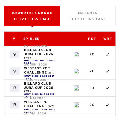
BEWERTETE RÄNGE
MATCHES
LETZTE 365 TAGE
LETZTE 365 TAGE
#
SPIELER
PKT
WRT
07. JULI 2026
BILLARD CLUB
9
JURA CUP 2026
20
(WT)
GÜLTIG BIS: 06.07.2027
23:59
24. JUNI 2026
WESTAST POT
9
20
CHALLENGE
(WT)
GÜLTIG BIS: 23.06.2027
23:59
17. JUNI 2026
BILLARD CLUB
13
JURA CUP 2026
10
(WT)
GÜLTIG BIS: 16.06.2027
23:59
27. MAI 2026
WESTAST POT
13
20
CHALLENGE
(WT)
GÜLTIG BIS: 26.05.2027
23:59
20. MAI 2026