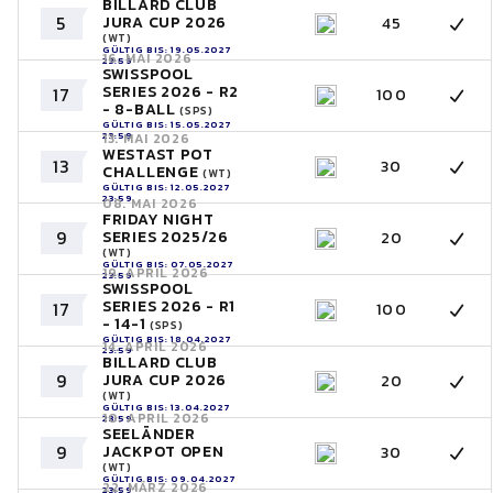
BILLARD CLUB
5
JURA CUP 2026
45
(WT)
GÜLTIG BIS: 19.05.2027
16. MAI 2026
23:59
SWISSPOOL
SERIES 2026 - R2
17
100
- 8-BALL
(SPS)
GÜLTIG BIS: 15.05.2027
23:59
13. MAI 2026
WESTAST POT
13
30
CHALLENGE
(WT)
GÜLTIG BIS: 12.05.2027
23:59
08. MAI 2026
FRIDAY NIGHT
9
SERIES 2025/26
20
(WT)
GÜLTIG BIS: 07.05.2027
19. APRIL 2026
23:59
SWISSPOOL
SERIES 2026 - R1
17
100
- 14-1
(SPS)
GÜLTIG BIS: 18.04.2027
14. APRIL 2026
23:59
BILLARD CLUB
9
JURA CUP 2026
20
(WT)
GÜLTIG BIS: 13.04.2027
10. APRIL 2026
23:59
SEELÄNDER
9
JACKPOT OPEN
30
(WT)
GÜLTIG BIS: 09.04.2027
22. MÄRZ 2026
23:59