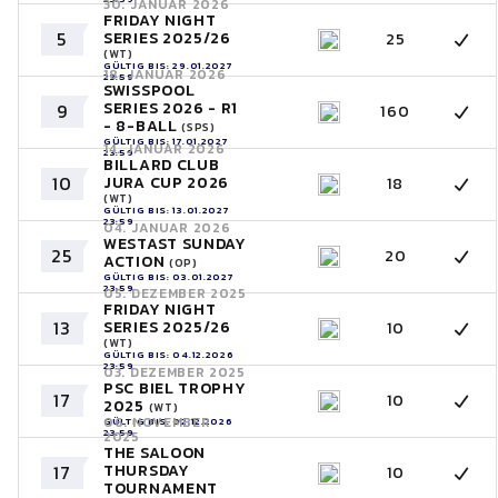
30. JANUAR 2026
FRIDAY NIGHT
5
SERIES 2025/26
25
(WT)
GÜLTIG BIS: 29.01.2027
18. JANUAR 2026
23:59
SWISSPOOL
SERIES 2026 - R1
9
160
- 8-BALL
(SPS)
GÜLTIG BIS: 17.01.2027
14. JANUAR 2026
23:59
BILLARD CLUB
10
JURA CUP 2026
18
(WT)
GÜLTIG BIS: 13.01.2027
23:59
04. JANUAR 2026
WESTAST SUNDAY
25
20
ACTION
(OP)
GÜLTIG BIS: 03.01.2027
23:59
05. DEZEMBER 2025
FRIDAY NIGHT
13
SERIES 2025/26
10
(WT)
GÜLTIG BIS: 04.12.2026
23:59
03. DEZEMBER 2025
PSC BIEL TROPHY
17
10
2025
(WT)
06. NOVEMBER
GÜLTIG BIS: 02.12.2026
23:59
2025
THE SALOON
THURSDAY
17
10
TOURNAMENT