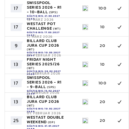
SWISSPOOL
SERIES 2026 - R1
17
100
- 10-BALL
(SPS)
GÜLTIG BIS: 21.03.2027
23:59
18. MÄRZ 2026
WESTAST POT
17
10
CHALLENGE
(WT)
GÜLTIG BIS: 17.03.2027
23:59
11. MÄRZ 2026
BILLARD CLUB
9
JURA CUP 2026
20
(WT)
GÜLTIG BIS: 10.03.2027
27. FEBRUAR 2026
23:59
FRIDAY NIGHT
13
SERIES 2025/26
10
(WT)
GÜLTIG BIS: 26.02.2027
14. FEBRUAR 2026
23:59
SWISSPOOL
SERIES 2026 - R1
17
100
- 9-BALL
(SPS)
GÜLTIG BIS: 13.02.2027
11. FEBRUAR 2026
23:59
BILLARD CLUB
13
JURA CUP 2026
20
(WT)
GÜLTIG BIS: 10.02.2027
23:59
01. FEBRUAR 2026
WESTAST DOUBLE
25
20
WEEKEND
(OP)
GÜLTIG BIS: 31.01.2027
23:59