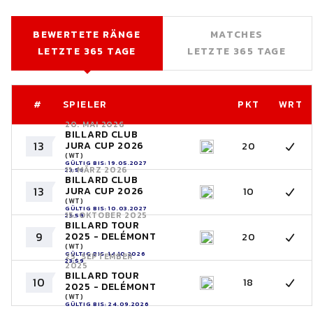
BEWERTETE RÄNGE
MATCHES
LETZTE 365 TAGE
LETZTE 365 TAGE
#
SPIELER
PKT
WRT
20. MAI 2026
BILLARD CLUB
13
JURA CUP 2026
20
(WT)
GÜLTIG BIS: 19.05.2027
11. MÄRZ 2026
23:59
BILLARD CLUB
13
JURA CUP 2026
10
(WT)
GÜLTIG BIS: 10.03.2027
15. OKTOBER 2025
23:59
BILLARD TOUR
9
2025 - DELÉMONT
20
(WT)
GÜLTIG BIS: 14.10.2026
25. SEPTEMBER
23:59
2025
BILLARD TOUR
10
18
2025 - DELÉMONT
(WT)
GÜLTIG BIS: 24.09.2026
23:59