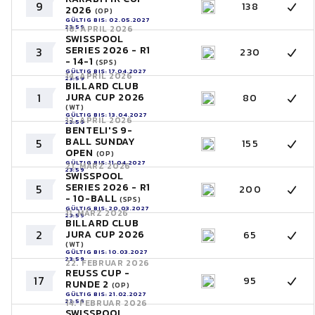
9
138
2026
(OP)
GÜLTIG BIS: 02.05.2027
23:59
18. APRIL 2026
SWISSPOOL
SERIES 2026 - R1
3
230
- 14-1
(SPS)
GÜLTIG BIS: 17.04.2027
14. APRIL 2026
23:59
BILLARD CLUB
1
JURA CUP 2026
80
(WT)
GÜLTIG BIS: 13.04.2027
12. APRIL 2026
23:59
BENTELI'S 9-
BALL SUNDAY
5
155
OPEN
(OP)
GÜLTIG BIS: 11.04.2027
21. MÄRZ 2026
23:59
SWISSPOOL
SERIES 2026 - R1
5
200
- 10-BALL
(SPS)
GÜLTIG BIS: 20.03.2027
11. MÄRZ 2026
23:59
BILLARD CLUB
2
JURA CUP 2026
65
(WT)
GÜLTIG BIS: 10.03.2027
23:59
22. FEBRUAR 2026
REUSS CUP -
17
95
RUNDE 2
(OP)
GÜLTIG BIS: 21.02.2027
23:59
14. FEBRUAR 2026
SWISSPOOL