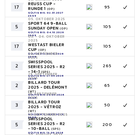
REUSS CUP -
17
95
RUNDE 1
(OP)
GÜLTIG BIS: 02.01.2027
23:59
05. OKTOBER 2025
SPORT 64 9-BALL
5
105
SUNDAY OPEN
(OP)
GÜLTIG BIS: 04.10.2026
23:59
03. - 04. OKTOBER
2025
WESTAST BIELER
17
105
CUP
(OP)
28. SEPTEMBER
GÜLTIG BIS: 03.10.2026
23:59
2025
SWISSPOOL
2
265
SERIES 2025 - R2
- 14-1
(SPS)
25. SEPTEMBER
GÜLTIG BIS: 27.09.2026
2025
23:59
BILLARD TOUR
2
65
2025 - DELÉMONT
(WT)
19. SEPTEMBER
GÜLTIG BIS: 24.09.2026
2025
23:59
BILLARD TOUR
3
50
2025 - VÉTROZ
(WT)
14. SEPTEMBER 2025
GÜLTIG BIS: 18.09.2026
23:59
SWISSPOOL
SERIES 2025 - R2
5
200
- 10-BALL
(SPS)
GÜLTIG BIS: 13.09.2026
20. AUGUST 2025