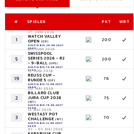
#
SPIELER
PKT
WRT
27. JUNI 2026
WATCH VALLEY
1
200
OPEN
(OP)
GÜLTIG BIS: 26.06.2027
23:59
20. JUNI 2026
SWISSPOOL
SERIES 2026 - R2
5
200
- 9-BALL
(SPS)
GÜLTIG BIS: 19.06.2027
23:59
13. JUNI 2026
REUSS CUP -
19
76
RUNDE 5
(OP)
GÜLTIG BIS: 12.06.2027
23:59
20. MAI 2026
BILLARD CLUB
2
JURA CUP 2026
75
(WT)
GÜLTIG BIS: 19.05.2027
23:59
13. MAI 2026
WESTAST POT
3
70
CHALLENGE
(WT)
GÜLTIG BIS: 12.05.2027
23:59
01. - 03. MAI 2026
KARABIYIK CUP