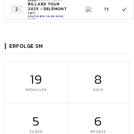
23:59
BILLARD TOUR
2
2025 - DELÉMONT
75
(WT)
GÜLTIG BIS: 19.08.2026
23:59
ERFOLGE SM
19
8
MEDAILLEN
GOLD
5
6
SILBER
BRONZE