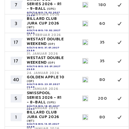
SERIES 2026 - R1
7
180
- 9-BALL
(SPS)
GÜLTIG BIS: 13.02.2027
11. FEBRUAR 2026
23:59
BILLARD CLUB
3
JURA CUP 2026
60
(WT)
GÜLTIG BIS: 10.02.2027
23:59
01. FEBRUAR 2026
WESTAST DOUBLE
17
35
WEEKEND
(OP)
GÜLTIG BIS: 31.01.2027
23:59
31. JANUAR 2026
WESTAST DOUBLE
17
35
WEEKEND
(OP)
GÜLTIG BIS: 30.01.2027
23:59
24. JANUAR 2026
GOLDEN APPLE 10
40
80
(OP)
GÜLTIG BIS: 23.01.2027
23:59
17. JANUAR 2026
SWISSPOOL
SERIES 2026 - R1
5
200
- 8-BALL
(SPS)
GÜLTIG BIS: 16.01.2027
14. JANUAR 2026
23:59
BILLARD CLUB
1
JURA CUP 2026
80
(WT)
GÜLTIG BIS: 13.01.2027
23:59
03. JANUAR 2026