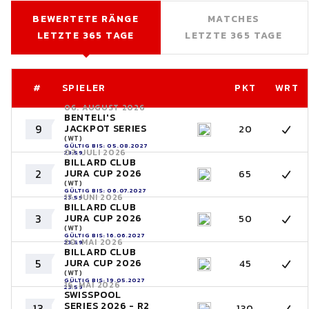
BEWERTETE RÄNGE
MATCHES
LETZTE 365 TAGE
LETZTE 365 TAGE
#
SPIELER
PKT
WRT
06. AUGUST 2026
BENTELI'S
9
JACKPOT SERIES
20
(WT)
GÜLTIG BIS: 05.08.2027
07. JULI 2026
23:59
BILLARD CLUB
2
JURA CUP 2026
65
(WT)
GÜLTIG BIS: 06.07.2027
17. JUNI 2026
23:59
BILLARD CLUB
3
JURA CUP 2026
50
(WT)
GÜLTIG BIS: 16.06.2027
20. MAI 2026
23:59
BILLARD CLUB
5
JURA CUP 2026
45
(WT)
GÜLTIG BIS: 19.05.2027
16. MAI 2026
23:59
SWISSPOOL
SERIES 2026 - R2
13
130