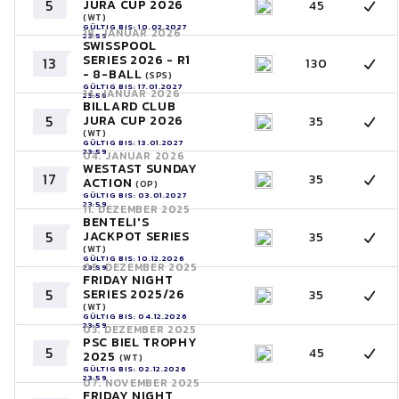
5
JURA CUP 2026
45
(WT)
GÜLTIG BIS: 10.02.2027
18. JANUAR 2026
23:59
SWISSPOOL
SERIES 2026 - R1
13
130
- 8-BALL
(SPS)
GÜLTIG BIS: 17.01.2027
14. JANUAR 2026
23:59
BILLARD CLUB
5
JURA CUP 2026
35
(WT)
GÜLTIG BIS: 13.01.2027
23:59
04. JANUAR 2026
WESTAST SUNDAY
17
35
ACTION
(OP)
GÜLTIG BIS: 03.01.2027
23:59
11. DEZEMBER 2025
BENTELI'S
5
JACKPOT SERIES
35
(WT)
GÜLTIG BIS: 10.12.2026
05. DEZEMBER 2025
23:59
FRIDAY NIGHT
5
SERIES 2025/26
35
(WT)
GÜLTIG BIS: 04.12.2026
23:59
03. DEZEMBER 2025
PSC BIEL TROPHY
5
45
2025
(WT)
GÜLTIG BIS: 02.12.2026
23:59
07. NOVEMBER 2025
FRIDAY NIGHT