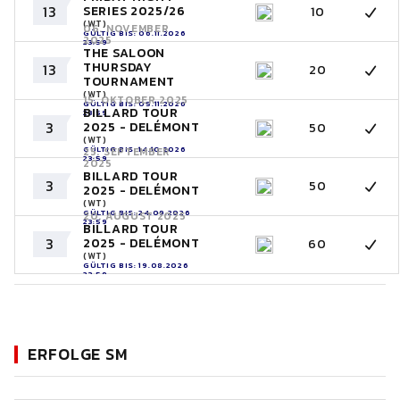
13
SERIES 2025/26
10
(WT)
06. NOVEMBER
GÜLTIG BIS: 06.11.2026
2025
23:59
THE SALOON
THURSDAY
13
20
TOURNAMENT
(WT)
15. OKTOBER 2025
GÜLTIG BIS: 05.11.2026
BILLARD TOUR
23:59
3
2025 - DELÉMONT
50
(WT)
GÜLTIG BIS: 14.10.2026
25. SEPTEMBER
23:59
2025
BILLARD TOUR
3
50
2025 - DELÉMONT
(WT)
GÜLTIG BIS: 24.09.2026
20. AUGUST 2025
23:59
BILLARD TOUR
3
2025 - DELÉMONT
60
(WT)
GÜLTIG BIS: 19.08.2026
23:59
ERFOLGE SM