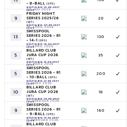
- 8-BALL
(SPS)
GÜLTIG BIS: 15.05.2027
08. MAI 2026
23:59
FRIDAY NIGHT
9
SERIES 2025/26
20
(WT)
GÜLTIG BIS: 07.05.2027
19. APRIL 2026
23:59
SWISSPOOL
SERIES 2026 - R1
13
130
- 14-1
(SPS)
GÜLTIG BIS: 18.04.2027
14. APRIL 2026
23:59
BILLARD CLUB
5
JURA CUP 2026
35
(WT)
GÜLTIG BIS: 13.04.2027
22. MÄRZ 2026
23:59
SWISSPOOL
SERIES 2026 - R1
5
200
- 10-BALL
(SPS)
GÜLTIG BIS: 21.03.2027
11. MÄRZ 2026
23:59
BILLARD CLUB
10
JURA CUP 2026
18
(WT)
GÜLTIG BIS: 10.03.2027
14. FEBRUAR 2026
23:59
SWISSPOOL
SERIES 2026 - R1
9
160
- 9-BALL
(SPS)
GÜLTIG BIS: 13.02.2027
11. FEBRUAR 2026
23:59
BILLARD CLUB