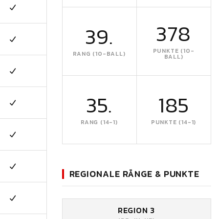
378
39.
PUNKTE (10-
RANG (10-BALL)
BALL)
35.
185
RANG (14-1)
PUNKTE (14-1)
REGIONALE RÄNGE & PUNKTE
REGION 3