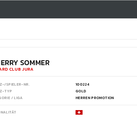
IERRY SOMMER
ARD CLUB JURA
Z-/SPIELER-NR.
100224
NZ-TYP
GOLD
ORIE / LIGA
HERREN PROMOTION
ONALITÄT