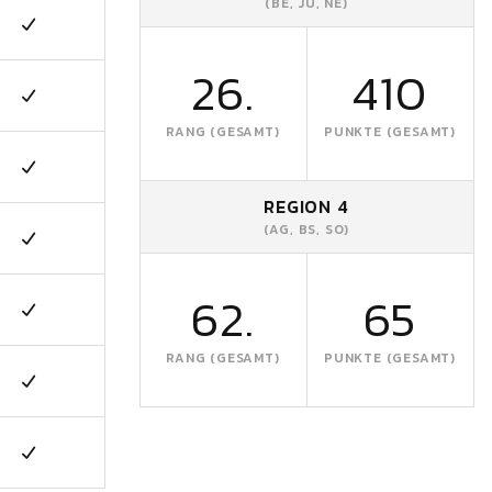
(BE, JU, NE)
26.
410
RANG (GESAMT)
PUNKTE (GESAMT)
REGION 4
(AG, BS, SO)
62.
65
RANG (GESAMT)
PUNKTE (GESAMT)