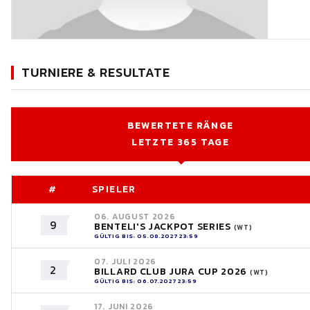
TURNIERE & RESULTATE
BEWERTETE RÄNGE
LETZTE 365 TAGE
#
SPIELER
06. AUGUST 2026
9
BENTELI'S JACKPOT SERIES
(WT)
GÜLTIG BIS: 05.08.2027 23:59
07. JULI 2026
2
BILLARD CLUB JURA CUP 2026
(WT)
GÜLTIG BIS: 06.07.2027 23:59
17. JUNI 2026