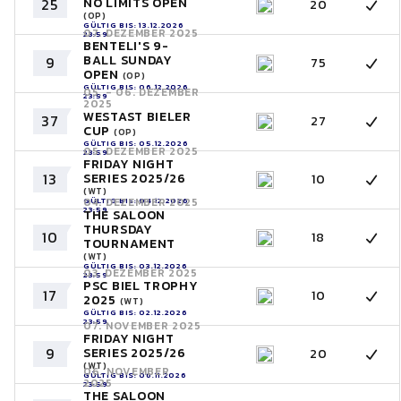
NO LIMITS OPEN
25
20
(OP)
GÜLTIG BIS: 13.12.2026
07. DEZEMBER 2025
23:59
BENTELI'S 9-
BALL SUNDAY
9
75
OPEN
(OP)
GÜLTIG BIS: 06.12.2026
05. - 06. DEZEMBER
23:59
2025
WESTAST BIELER
37
27
CUP
(OP)
GÜLTIG BIS: 05.12.2026
05. DEZEMBER 2025
23:59
FRIDAY NIGHT
13
SERIES 2025/26
10
(WT)
GÜLTIG BIS: 04.12.2026
04. DEZEMBER 2025
23:59
THE SALOON
THURSDAY
10
18
TOURNAMENT
(WT)
GÜLTIG BIS: 03.12.2026
03. DEZEMBER 2025
23:59
PSC BIEL TROPHY
17
10
2025
(WT)
GÜLTIG BIS: 02.12.2026
23:59
07. NOVEMBER 2025
FRIDAY NIGHT
9
SERIES 2025/26
20
(WT)
06. NOVEMBER
GÜLTIG BIS: 06.11.2026
2025
23:59
THE SALOON