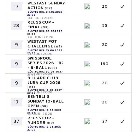
WESTAST SUNDAY
17
20
ACTION
(OP)
GÜLTIG BIS: 04.07.2027
23:59
04. JULI 2026
REUSS CUP -
28
55
FINAL
(OP)
GÜLTIG BIS: 03.07.2027
23:59
24. JUNI 2026
WESTAST POT
9
20
CHALLENGE
(WT)
GÜLTIG BIS: 23.06.2027
23:59
21. JUNI 2026
SWISSPOOL
SERIES 2026 - R2
9
160
- 9-BALL
(SPS)
GÜLTIG BIS: 20.06.2027
17. JUNI 2026
23:59
BILLARD CLUB
9
JURA CUP 2026
20
(WT)
GÜLTIG BIS: 16.06.2027
14. JUNI 2026
23:59
BENTELI'S
SUNDAY 10-BALL
17
20
OPEN
(OP)
GÜLTIG BIS: 13.06.2027
23:59
13. JUNI 2026
REUSS CUP -
37
27
RUNDE 5
(OP)
GÜLTIG BIS: 12.06.2027
23:59