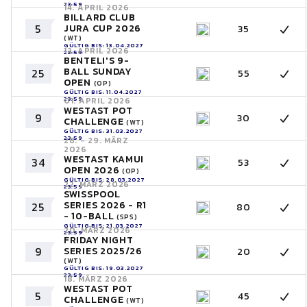
23:59
14. APRIL 2026
BILLARD CLUB
5
JURA CUP 2026
35
(WT)
GÜLTIG BIS: 13.04.2027
12. APRIL 2026
23:59
BENTELI'S 9-
BALL SUNDAY
25
55
OPEN
(OP)
GÜLTIG BIS: 11.04.2027
23:59
01. APRIL 2026
WESTAST POT
9
30
CHALLENGE
(WT)
GÜLTIG BIS: 31.03.2027
23:59
28. - 29. MÄRZ
2026
WESTAST KAMUI
34
53
OPEN 2026
(OP)
GÜLTIG BIS: 28.03.2027
22. MÄRZ 2026
23:59
SWISSPOOL
SERIES 2026 - R1
25
80
- 10-BALL
(SPS)
GÜLTIG BIS: 21.03.2027
20. MÄRZ 2026
23:59
FRIDAY NIGHT
9
SERIES 2025/26
20
(WT)
GÜLTIG BIS: 19.03.2027
23:59
18. MÄRZ 2026
WESTAST POT
5
45
CHALLENGE
(WT)