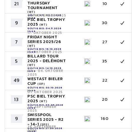
THURSDAY
21
10
TOURNAMENT
(WT)
05. NOVEMBER 2025
GÜLTIG BIS: 05.11.2026
23:59
PSC BIEL TROPHY
9
30
2025
(WT)
GÜLTIG BIS: 04.11.2026
23:59
17. OKTOBER 2025
FRIDAY NIGHT
7
SERIES 2025/26
27
(WT)
GÜLTIG BIS: 16.10.2026
15. OKTOBER 2025
23:59
BILLARD TOUR
5
2025 - DELÉMONT
35
(WT)
GÜLTIG BIS: 14.10.2026
03. - 04. OKTOBER
23:59
2025
WESTAST BIELER
49
22
CUP
(OP)
GÜLTIG BIS: 03.10.2026
23:59
01. OKTOBER 2025
PSC BIEL TROPHY
13
20
2025
(WT)
GÜLTIG BIS: 30.09.2026
28. SEPTEMBER
23:59
2025
SWISSPOOL
9
160
SERIES 2025 - R2
- 14-1
(SPS)
25. SEPTEMBER
GÜLTIG BIS: 27.09.2026
2025
23:59