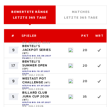
BEWERTETE RÄNGE
MATCHES
LETZTE 365 TAGE
LETZTE 365 TAGE
#
SPIELER
PKT
WRT
06. AUGUST 2026
BENTELI'S
9
JACKPOT SERIES
20
(WT)
GÜLTIG BIS: 05.08.2027
11. JULI 2026
23:59
BENTELI'S
17
SUMMER OPEN
20
(OP)
GÜLTIG BIS: 10.07.2027
23:59
08. JULI 2026
WESTAST POT
9
20
CHALLENGE
(WT)
GÜLTIG BIS: 07.07.2027
23:59
07. JULI 2026
BILLARD CLUB
5
JURA CUP 2026
35
(WT)
GÜLTIG BIS: 06.07.2027
23:59
05. JULI 2026