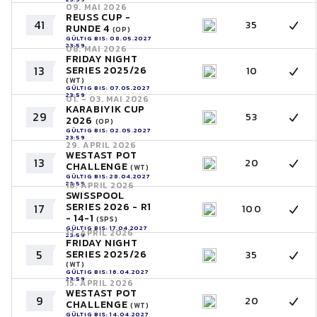
09. MAI 2026
REUSS CUP -
41
35
RUNDE 4
(OP)
GÜLTIG BIS: 08.05.2027
23:59
08. MAI 2026
FRIDAY NIGHT
13
SERIES 2025/26
10
(WT)
GÜLTIG BIS: 07.05.2027
23:59
01. - 03. MAI 2026
KARABIYIK CUP
29
53
2026
(OP)
GÜLTIG BIS: 02.05.2027
23:59
29. APRIL 2026
WESTAST POT
13
20
CHALLENGE
(WT)
GÜLTIG BIS: 28.04.2027
23:59
18. APRIL 2026
SWISSPOOL
SERIES 2026 - R1
17
100
- 14-1
(SPS)
GÜLTIG BIS: 17.04.2027
17. APRIL 2026
23:59
FRIDAY NIGHT
5
SERIES 2025/26
35
(WT)
GÜLTIG BIS: 16.04.2027
23:59
15. APRIL 2026
WESTAST POT
9
20
CHALLENGE
(WT)
GÜLTIG BIS: 14.04.2027