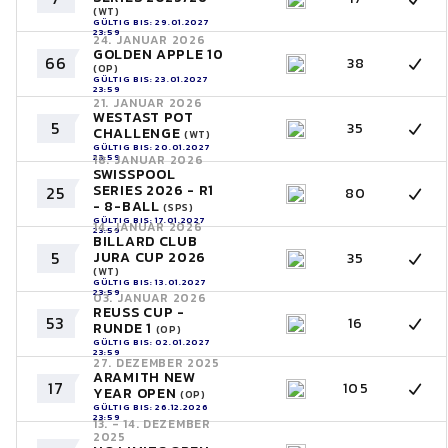
(WT)
GÜLTIG BIS: 29.01.2027
23:59
24. JANUAR 2026
GOLDEN APPLE 10
66
38
(OP)
GÜLTIG BIS: 23.01.2027
23:59
21. JANUAR 2026
WESTAST POT
5
35
CHALLENGE
(WT)
GÜLTIG BIS: 20.01.2027
23:59
18. JANUAR 2026
SWISSPOOL
SERIES 2026 - R1
25
80
- 8-BALL
(SPS)
GÜLTIG BIS: 17.01.2027
14. JANUAR 2026
23:59
BILLARD CLUB
5
JURA CUP 2026
35
(WT)
GÜLTIG BIS: 13.01.2027
23:59
03. JANUAR 2026
REUSS CUP -
53
16
RUNDE 1
(OP)
GÜLTIG BIS: 02.01.2027
23:59
27. DEZEMBER 2025
ARAMITH NEW
17
105
YEAR OPEN
(OP)
GÜLTIG BIS: 26.12.2026
23:59
13. - 14. DEZEMBER
2025