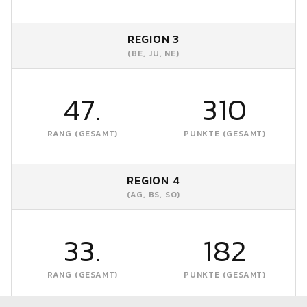
REGION 3
(BE, JU, NE)
47.
310
RANG (GESAMT)
PUNKTE (GESAMT)
REGION 4
(AG, BS, SO)
33.
182
RANG (GESAMT)
PUNKTE (GESAMT)