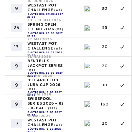
10. JUNI 2026
WESTAST POT
9
30
CHALLENGE
(WT)
GÜLTIG BIS: 09.06.2027
23:59
30. - 31. MAI 2026
SPRING OPEN
25
55
TICINO 2026
(OP)
GÜLTIG BIS: 30.05.2027
23:59
27. MAI 2026
WESTAST POT
13
20
CHALLENGE
(WT)
GÜLTIG BIS: 26.05.2027
23:59
21. MAI 2026
BENTELI'S
9
JACKPOT SERIES
20
(WT)
GÜLTIG BIS: 20.05.2027
20. MAI 2026
23:59
BILLARD CLUB
9
JURA CUP 2026
30
(WT)
GÜLTIG BIS: 19.05.2027
16. MAI 2026
23:59
SWISSPOOL
SERIES 2026 - R2
9
160
- 8-BALL
(SPS)
GÜLTIG BIS: 15.05.2027
23:59
13. MAI 2026
WESTAST POT
17
20
CHALLENGE
(WT)
GÜLTIG BIS: 12.05.2027
23:59