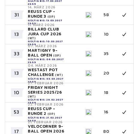
GÜLTIG BIS: 17.03.2027
23:59
14. MÄRZ 2026
REUSS CUP -
31
58
RUNDE 3
(OP)
GÜLTIG BIS: 13.03.2027
23:59
11. MÄRZ 2026
BILLARD CLUB
13
JURA CUP 2026
10
(WT)
GÜLTIG BIS: 10.03.2027
23:59
07. MÄRZ 2026
MARTIGNY 9-
33
35
BALL OPEN
(OP)
GÜLTIG BIS: 06.03.2027
23:59
04. MÄRZ 2026
WESTAST POT
13
20
CHALLENGE
(WT)
GÜLTIG BIS: 03.03.2027
23:59
27. FEBRUAR 2026
FRIDAY NIGHT
10
SERIES 2025/26
18
(WT)
GÜLTIG BIS: 26.02.2027
23:59
22. FEBRUAR 2026
REUSS CUP -
53
16
RUNDE 2
(OP)
GÜLTIG BIS: 21.02.2027
23:59
21. FEBRUAR 2026
VELOCORNER 9-
17
BALL OPEN 2026
80