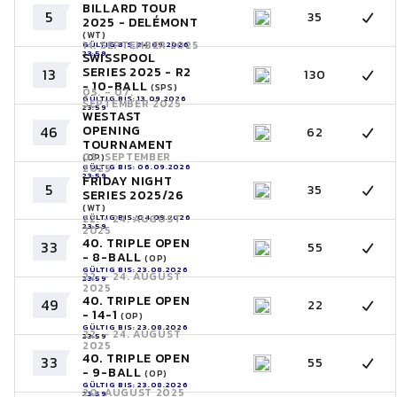
BILLARD TOUR
5
35
2025 - DELÉMONT
(WT)
14. SEPTEMBER 2025
GÜLTIG BIS: 24.09.2026
23:59
SWISSPOOL
SERIES 2025 - R2
13
130
- 10-BALL
(SPS)
05. - 07.
GÜLTIG BIS: 13.09.2026
SEPTEMBER 2025
23:59
WESTAST
OPENING
46
62
TOURNAMENT
05. SEPTEMBER
(OP)
GÜLTIG BIS: 06.09.2026
2025
23:59
FRIDAY NIGHT
5
35
SERIES 2025/26
(WT)
GÜLTIG BIS: 04.09.2026
22. - 24. AUGUST
23:59
2025
40. TRIPLE OPEN
33
55
- 8-BALL
(OP)
GÜLTIG BIS: 23.08.2026
22. - 24. AUGUST
23:59
2025
40. TRIPLE OPEN
49
22
- 14-1
(OP)
GÜLTIG BIS: 23.08.2026
22. - 24. AUGUST
23:59
2025
40. TRIPLE OPEN
33
55
- 9-BALL
(OP)
GÜLTIG BIS: 23.08.2026
20. AUGUST 2025
23:59