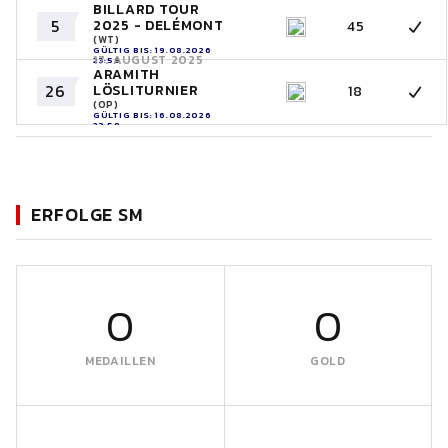
BILLARD TOUR
5
2025 - DELÉMONT
45
(WT)
GÜLTIG BIS: 19.08.2026
17. AUGUST 2025
23:59
ARAMITH
26
LÖSLITURNIER
18
(OP)
GÜLTIG BIS: 16.08.2026
23:59
ERFOLGE SM
0
0
MEDAILLEN
GOLD