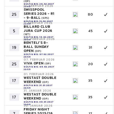
(OP)
GÜLTIG BIS: 20.02.2027
14. FEBRUAR 2026
23:59
SWISSPOOL
SERIES 2026 - R1
25
80
- 9-BALL
(SPS)
GÜLTIG BIS: 13.02.2027
11. FEBRUAR 2026
23:59
BILLARD CLUB
5
JURA CUP 2026
45
(WT)
GÜLTIG BIS: 10.02.2027
08. FEBRUAR 2026
23:59
BENTELI'S 8-
BALL SUNDAY
19
31
OPEN
(OP)
GÜLTIG BIS: 07.02.2027
23:59
07. FEBRUAR 2026
VIVA OPEN
25
20
(OP)
GÜLTIG BIS: 06.02.2027
23:59
01. FEBRUAR 2026
WESTAST DOUBLE
17
35
WEEKEND
(OP)
GÜLTIG BIS: 31.01.2027
23:59
31. JANUAR 2026
WESTAST DOUBLE
17
35
WEEKEND
(OP)
GÜLTIG BIS: 30.01.2027
23:59
30. JANUAR 2026
FRIDAY NIGHT
7
SERIES 2025/26
17