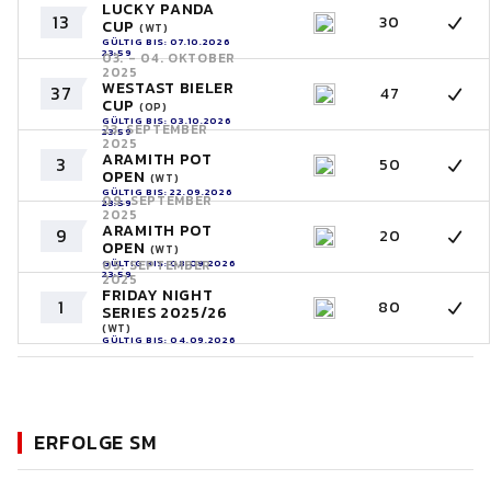
LUCKY PANDA
13
30
CUP
(WT)
GÜLTIG BIS: 07.10.2026
23:59
03. - 04. OKTOBER
2025
WESTAST BIELER
37
47
CUP
(OP)
GÜLTIG BIS: 03.10.2026
23. SEPTEMBER
23:59
2025
ARAMITH POT
3
50
OPEN
(WT)
GÜLTIG BIS: 22.09.2026
09. SEPTEMBER
23:59
2025
ARAMITH POT
9
20
OPEN
(WT)
GÜLTIG BIS: 08.09.2026
05. SEPTEMBER
23:59
2025
FRIDAY NIGHT
1
80
SERIES 2025/26
(WT)
GÜLTIG BIS: 04.09.2026
23:59
ERFOLGE SM