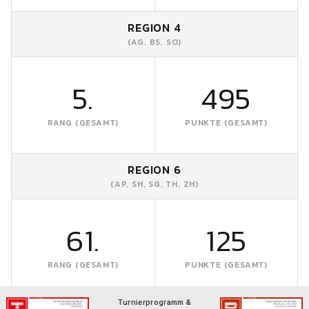
REGION 4
(AG, BS, SO)
5.
495
RANG (GESAMT)
PUNKTE (GESAMT)
REGION 6
(AP, SH, SG, TH, ZH)
61.
125
RANG (GESAMT)
PUNKTE (GESAMT)
Turnierprogramm &