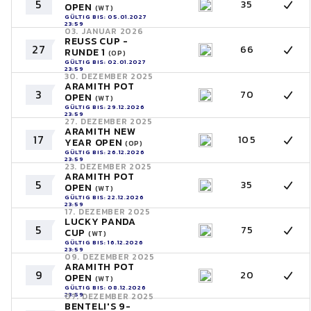
5
35
OPEN
(WT)
GÜLTIG BIS: 05.01.2027
23:59
03. JANUAR 2026
REUSS CUP -
27
66
RUNDE 1
(OP)
GÜLTIG BIS: 02.01.2027
23:59
30. DEZEMBER 2025
ARAMITH POT
3
70
OPEN
(WT)
GÜLTIG BIS: 29.12.2026
23:59
27. DEZEMBER 2025
ARAMITH NEW
17
105
YEAR OPEN
(OP)
GÜLTIG BIS: 26.12.2026
23:59
23. DEZEMBER 2025
ARAMITH POT
5
35
OPEN
(WT)
GÜLTIG BIS: 22.12.2026
23:59
17. DEZEMBER 2025
LUCKY PANDA
5
75
CUP
(WT)
GÜLTIG BIS: 16.12.2026
23:59
09. DEZEMBER 2025
ARAMITH POT
9
20
OPEN
(WT)
GÜLTIG BIS: 08.12.2026
23:59
07. DEZEMBER 2025
BENTELI'S 9-