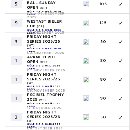
BALL SUNDAY
5
105
OPEN
(OP)
GÜLTIG BIS: 06.12.2026
05. - 06. DEZEMBER
23:59
2025
WESTAST BIELER
9
125
CUP
(OP)
GÜLTIG BIS: 05.12.2026
05. DEZEMBER 2025
23:59
FRIDAY NIGHT
3
SERIES 2025/26
50
(WT)
GÜLTIG BIS: 04.12.2026
23:59
02. DEZEMBER 2025
ARAMITH POT
1
80
OPEN
(WT)
GÜLTIG BIS: 01.12.2026
23:59
07. NOVEMBER 2025
FRIDAY NIGHT
1
SERIES 2025/26
80
(WT)
GÜLTIG BIS: 06.11.2026
23:59
05. NOVEMBER 2025
PSC BIEL TROPHY
1
90
2025
(WT)
GÜLTIG BIS: 04.11.2026
23:59
17. OKTOBER 2025
FRIDAY NIGHT
3
SERIES 2025/26
50
(WT)
GÜLTIG BIS: 16.10.2026
23:59
08. OKTOBER 2025