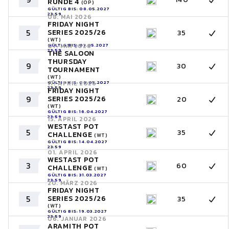
RUNDE 4
(OP)
GÜLTIG BIS: 08.05.2027
23:59
08. MAI 2026
FRIDAY NIGHT
5
SERIES 2025/26
35
(WT)
GÜLTIG BIS: 07.05.2027
07. MAI 2026
23:59
THE SALOON
THURSDAY
9
30
TOURNAMENT
(WT)
GÜLTIG BIS: 06.05.2027
17. APRIL 2026
23:59
FRIDAY NIGHT
9
SERIES 2025/26
20
(WT)
GÜLTIG BIS: 16.04.2027
23:59
15. APRIL 2026
WESTAST POT
5
35
CHALLENGE
(WT)
GÜLTIG BIS: 14.04.2027
23:59
01. APRIL 2026
WESTAST POT
3
60
CHALLENGE
(WT)
GÜLTIG BIS: 31.03.2027
23:59
20. MÄRZ 2026
FRIDAY NIGHT
5
SERIES 2025/26
35
(WT)
GÜLTIG BIS: 19.03.2027
23:59
06. JANUAR 2026
ARAMITH POT