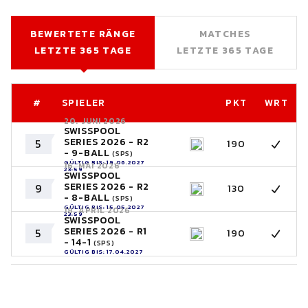
BEWERTETE RÄNGE
MATCHES
LETZTE 365 TAGE
LETZTE 365 TAGE
#
SPIELER
PKT
WRT
20. JUNI 2026
SWISSPOOL
SERIES 2026 - R2
5
190
- 9-BALL
(SPS)
GÜLTIG BIS: 19.06.2027
16. MAI 2026
23:59
SWISSPOOL
SERIES 2026 - R2
9
130
- 8-BALL
(SPS)
GÜLTIG BIS: 15.05.2027
18. APRIL 2026
23:59
SWISSPOOL
SERIES 2026 - R1
5
190
- 14-1
(SPS)
GÜLTIG BIS: 17.04.2027
23:59