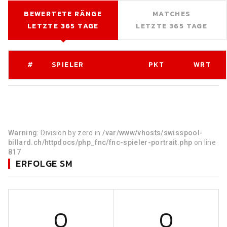
BEWERTETE RÄNGE
MATCHES
LETZTE 365 TAGE
LETZTE 365 TAGE
#
SPIELER
PKT
WRT
Warning
: Division by zero in
/var/www/vhosts/swisspool-
billard.ch/httpdocs/php_fnc/fnc-spieler-portrait.php
on line
817
ERFOLGE SM
0
0