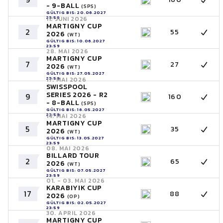
- 9-BALL
(SPS)
GÜLTIG BIS: 20.06.2027
23:59
11. JUNI 2026
MARTIGNY CUP
2
55
2026
(WT)
GÜLTIG BIS: 10.06.2027
23:59
28. MAI 2026
MARTIGNY CUP
7
27
2026
(WT)
GÜLTIG BIS: 27.05.2027
23:59
17. MAI 2026
SWISSPOOL
SERIES 2026 - R2
9
160
- 8-BALL
(SPS)
GÜLTIG BIS: 16.05.2027
23:59
14. MAI 2026
MARTIGNY CUP
5
35
2026
(WT)
GÜLTIG BIS: 13.05.2027
23:59
08. MAI 2026
BILLARD TOUR
2
65
2026
(WT)
GÜLTIG BIS: 07.05.2027
23:59
01. - 03. MAI 2026
KARABIYIK CUP
17
88
2026
(OP)
GÜLTIG BIS: 02.05.2027
23:59
30. APRIL 2026
MARTIGNY CUP