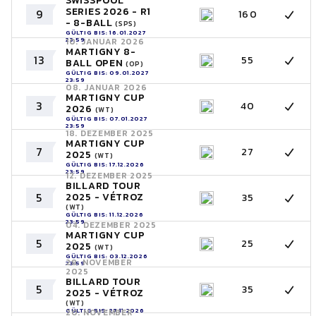
SWISSPOOL
SERIES 2026 - R1
9
160
- 8-BALL
(SPS)
GÜLTIG BIS: 16.01.2027
23:59
10. JANUAR 2026
MARTIGNY 8-
13
55
BALL OPEN
(OP)
GÜLTIG BIS: 09.01.2027
23:59
08. JANUAR 2026
MARTIGNY CUP
3
40
2026
(WT)
GÜLTIG BIS: 07.01.2027
23:59
18. DEZEMBER 2025
MARTIGNY CUP
7
27
2025
(WT)
GÜLTIG BIS: 17.12.2026
23:59
12. DEZEMBER 2025
BILLARD TOUR
5
2025 - VÉTROZ
35
(WT)
GÜLTIG BIS: 11.12.2026
23:59
04. DEZEMBER 2025
MARTIGNY CUP
5
25
2025
(WT)
GÜLTIG BIS: 03.12.2026
28. NOVEMBER
23:59
2025
BILLARD TOUR
5
35
2025 - VÉTROZ
(WT)
GÜLTIG BIS: 27.11.2026
20. NOVEMBER