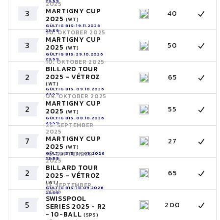
23:59
2025
MARTIGNY CUP
3
40
2025
(WT)
GÜLTIG BIS: 19.11.2026
23:59
30. OKTOBER 2025
MARTIGNY CUP
3
50
2025
(WT)
GÜLTIG BIS: 29.10.2026
23:59
10. OKTOBER 2025
BILLARD TOUR
2
2025 - VÉTROZ
65
(WT)
GÜLTIG BIS: 09.10.2026
23:59
09. OKTOBER 2025
MARTIGNY CUP
2
55
2025
(WT)
GÜLTIG BIS: 08.10.2026
23:59
25. SEPTEMBER
2025
MARTIGNY CUP
7
27
2025
(WT)
GÜLTIG BIS: 24.09.2026
19. SEPTEMBER
23:59
2025
BILLARD TOUR
2
65
2025 - VÉTROZ
(WT)
13. SEPTEMBER
GÜLTIG BIS: 18.09.2026
2025
23:59
SWISSPOOL
5
200
SERIES 2025 - R2
- 10-BALL
(SPS)