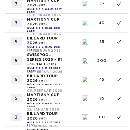
MARTIGNY CUP
7
27
2026
(WT)
GÜLTIG BIS: 04.03.2027
23:59
19. FEBRUAR 2026
MARTIGNY CUP
3
40
2026
(WT)
GÜLTIG BIS: 18.02.2027
23:59
16. FEBRUAR 2026
BILLARD TOUR
5
35
2026
(WT)
GÜLTIG BIS: 15.02.2027
23:59
14. FEBRUAR 2026
SWISSPOOL
SERIES 2026 - R1
5
200
- 9-BALL
(SPS)
GÜLTIG BIS: 13.02.2027
23:59
06. FEBRUAR 2026
BILLARD TOUR
5
45
2026
(WT)
GÜLTIG BIS: 05.02.2027
23:59
05. FEBRUAR 2026
MARTIGNY CUP
5
35
2026
(WT)
GÜLTIG BIS: 04.02.2027
23:59
23. JANUAR 2026
BILLARD TOUR
3
60
2026
(WT)
GÜLTIG BIS: 22.01.2027
23:59
17. JANUAR 2026