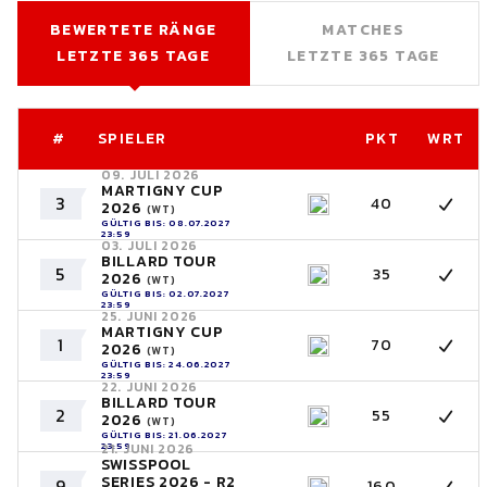
BEWERTETE RÄNGE
MATCHES
LETZTE 365 TAGE
LETZTE 365 TAGE
#
SPIELER
PKT
WRT
09. JULI 2026
MARTIGNY CUP
3
40
2026
(WT)
GÜLTIG BIS: 08.07.2027
23:59
03. JULI 2026
BILLARD TOUR
5
35
2026
(WT)
GÜLTIG BIS: 02.07.2027
23:59
25. JUNI 2026
MARTIGNY CUP
1
70
2026
(WT)
GÜLTIG BIS: 24.06.2027
23:59
22. JUNI 2026
BILLARD TOUR
2
55
2026
(WT)
GÜLTIG BIS: 21.06.2027
23:59
21. JUNI 2026
SWISSPOOL
SERIES 2026 - R2
9
160