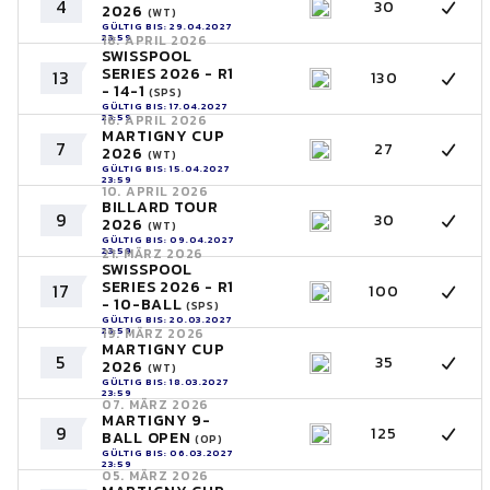
4
30
2026
(WT)
GÜLTIG BIS: 29.04.2027
23:59
18. APRIL 2026
SWISSPOOL
SERIES 2026 - R1
13
130
- 14-1
(SPS)
GÜLTIG BIS: 17.04.2027
23:59
16. APRIL 2026
MARTIGNY CUP
7
27
2026
(WT)
GÜLTIG BIS: 15.04.2027
23:59
10. APRIL 2026
BILLARD TOUR
9
30
2026
(WT)
GÜLTIG BIS: 09.04.2027
23:59
21. MÄRZ 2026
SWISSPOOL
SERIES 2026 - R1
17
100
- 10-BALL
(SPS)
GÜLTIG BIS: 20.03.2027
23:59
19. MÄRZ 2026
MARTIGNY CUP
5
35
2026
(WT)
GÜLTIG BIS: 18.03.2027
23:59
07. MÄRZ 2026
MARTIGNY 9-
9
125
BALL OPEN
(OP)
GÜLTIG BIS: 06.03.2027
23:59
05. MÄRZ 2026