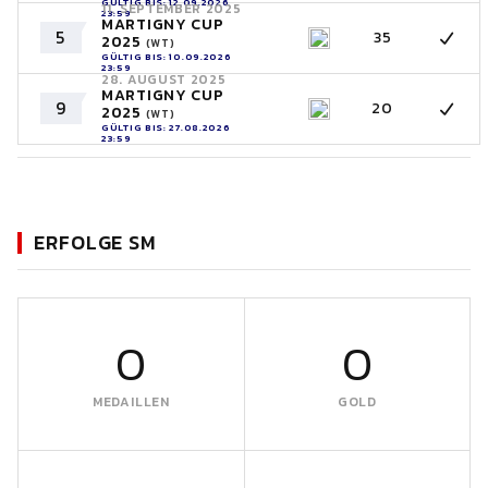
GÜLTIG BIS: 12.09.2026
11. SEPTEMBER 2025
23:59
MARTIGNY CUP
5
35
2025
(WT)
GÜLTIG BIS: 10.09.2026
23:59
28. AUGUST 2025
MARTIGNY CUP
9
20
2025
(WT)
GÜLTIG BIS: 27.08.2026
23:59
ERFOLGE SM
0
0
MEDAILLEN
GOLD