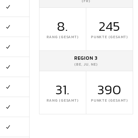
(FR)
8.
245
RANG (GESAMT)
PUNKTE (GESAMT)
REGION 3
(BE, JU, NE)
31.
390
RANG (GESAMT)
PUNKTE (GESAMT)