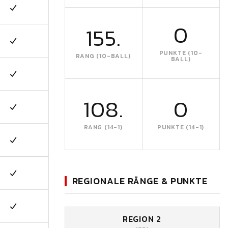
0
155.
PUNKTE (10-
RANG (10-BALL)
BALL)
108.
0
RANG (14-1)
PUNKTE (14-1)
REGIONALE RÄNGE & PUNKTE
REGION 2