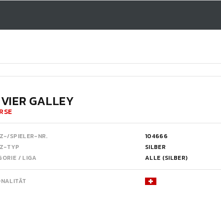
IVIER GALLEY
RSE
Z-/SPIELER-NR.
104666
NZ-TYP
SILBER
ORIE / LIGA
ALLE (SILBER)
ONALITÄT