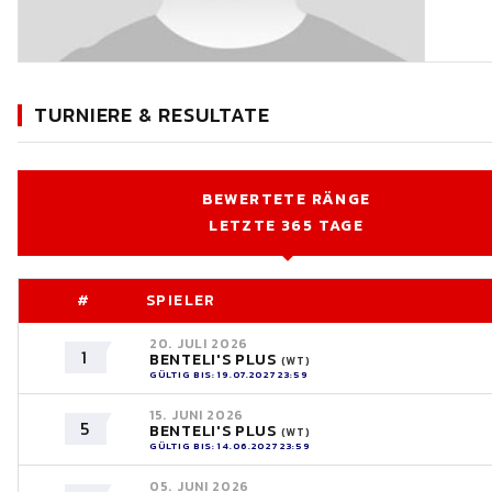
TURNIERE & RESULTATE
BEWERTETE RÄNGE
LETZTE 365 TAGE
#
SPIELER
20. JULI 2026
1
BENTELI'S PLUS
(WT)
GÜLTIG BIS: 19.07.2027 23:59
15. JUNI 2026
5
BENTELI'S PLUS
(WT)
GÜLTIG BIS: 14.06.2027 23:59
05. JUNI 2026