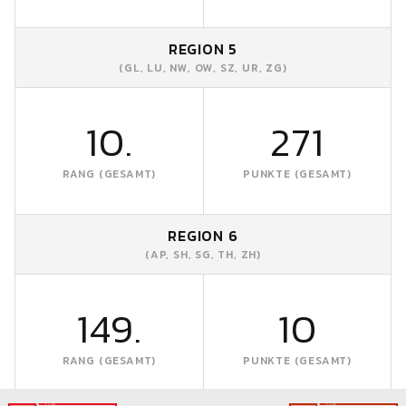
REGION 5
(GL, LU, NW, OW, SZ, UR, ZG)
10.
271
RANG (GESAMT)
PUNKTE (GESAMT)
REGION 6
(AP, SH, SG, TH, ZH)
149.
10
RANG (GESAMT)
PUNKTE (GESAMT)