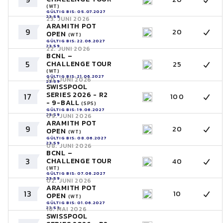
(WT)
GÜLTIG BIS: 05.07.2027
23:59
23. JUNI 2026
ARAMITH POT
9
20
OPEN
(WT)
GÜLTIG BIS: 22.06.2027
23:59
22. JUNI 2026
BCNL –
5
CHALLENGE TOUR
25
(WT)
GÜLTIG BIS: 21.06.2027
20. JUNI 2026
23:59
SWISSPOOL
SERIES 2026 - R2
17
100
- 9-BALL
(SPS)
GÜLTIG BIS: 19.06.2027
23:59
09. JUNI 2026
ARAMITH POT
9
20
OPEN
(WT)
GÜLTIG BIS: 08.06.2027
23:59
08. JUNI 2026
BCNL –
3
CHALLENGE TOUR
40
(WT)
GÜLTIG BIS: 07.06.2027
23:59
02. JUNI 2026
ARAMITH POT
13
10
OPEN
(WT)
GÜLTIG BIS: 01.06.2027
23:59
16. MAI 2026
SWISSPOOL