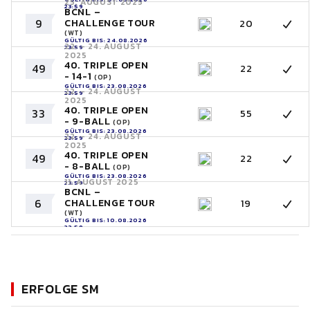
25. AUGUST 2025
23:59
BCNL –
9
CHALLENGE TOUR
20
(WT)
GÜLTIG BIS: 24.08.2026
22. - 24. AUGUST
23:59
2025
40. TRIPLE OPEN
49
22
- 14-1
(OP)
GÜLTIG BIS: 23.08.2026
22. - 24. AUGUST
23:59
2025
40. TRIPLE OPEN
33
55
- 9-BALL
(OP)
GÜLTIG BIS: 23.08.2026
22. - 24. AUGUST
23:59
2025
40. TRIPLE OPEN
49
22
- 8-BALL
(OP)
GÜLTIG BIS: 23.08.2026
11. AUGUST 2025
23:59
BCNL –
6
CHALLENGE TOUR
19
(WT)
GÜLTIG BIS: 10.08.2026
23:59
ERFOLGE SM