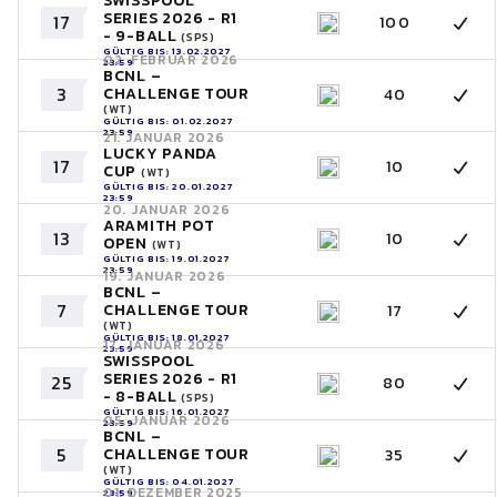
SWISSPOOL
SERIES 2026 - R1
17
100
- 9-BALL
(SPS)
GÜLTIG BIS: 13.02.2027
02. FEBRUAR 2026
23:59
BCNL –
3
CHALLENGE TOUR
40
(WT)
GÜLTIG BIS: 01.02.2027
23:59
21. JANUAR 2026
LUCKY PANDA
17
10
CUP
(WT)
GÜLTIG BIS: 20.01.2027
23:59
20. JANUAR 2026
ARAMITH POT
13
10
OPEN
(WT)
GÜLTIG BIS: 19.01.2027
23:59
19. JANUAR 2026
BCNL –
7
CHALLENGE TOUR
17
(WT)
GÜLTIG BIS: 18.01.2027
17. JANUAR 2026
23:59
SWISSPOOL
SERIES 2026 - R1
25
80
- 8-BALL
(SPS)
GÜLTIG BIS: 16.01.2027
05. JANUAR 2026
23:59
BCNL –
5
CHALLENGE TOUR
35
(WT)
GÜLTIG BIS: 04.01.2027
01. DEZEMBER 2025
23:59