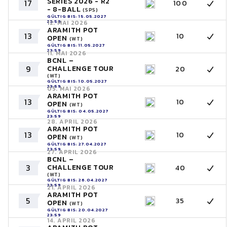
SERIES 2026 - R2
17
100
- 8-BALL
(SPS)
GÜLTIG BIS: 15.05.2027
23:59
12. MAI 2026
ARAMITH POT
13
10
OPEN
(WT)
GÜLTIG BIS: 11.05.2027
23:59
11. MAI 2026
BCNL –
9
CHALLENGE TOUR
20
(WT)
GÜLTIG BIS: 10.05.2027
23:59
05. MAI 2026
ARAMITH POT
13
10
OPEN
(WT)
GÜLTIG BIS: 04.05.2027
23:59
28. APRIL 2026
ARAMITH POT
13
10
OPEN
(WT)
GÜLTIG BIS: 27.04.2027
23:59
27. APRIL 2026
BCNL –
3
CHALLENGE TOUR
40
(WT)
GÜLTIG BIS: 26.04.2027
23:59
21. APRIL 2026
ARAMITH POT
5
35
OPEN
(WT)
GÜLTIG BIS: 20.04.2027
23:59
14. APRIL 2026