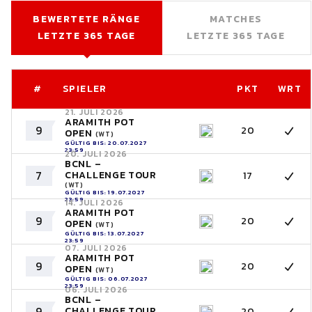
BEWERTETE RÄNGE
MATCHES
LETZTE 365 TAGE
LETZTE 365 TAGE
#
SPIELER
PKT
WRT
21. JULI 2026
ARAMITH POT
9
20
OPEN
(WT)
GÜLTIG BIS: 20.07.2027
23:59
20. JULI 2026
BCNL –
7
CHALLENGE TOUR
17
(WT)
GÜLTIG BIS: 19.07.2027
23:59
14. JULI 2026
ARAMITH POT
9
20
OPEN
(WT)
GÜLTIG BIS: 13.07.2027
23:59
07. JULI 2026
ARAMITH POT
9
20
OPEN
(WT)
GÜLTIG BIS: 06.07.2027
23:59
06. JULI 2026
BCNL –
9
CHALLENGE TOUR
20