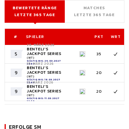
BEWERTETE RÄNGE
MATCHES
LETZTE 365 TAGE
LETZTE 365 TAGE
#
SPIELER
PKT
WRT
26. MÄRZ 2026
BENTELI'S
5
JACKPOT SERIES
35
(WT)
GÜLTIG BIS: 25.03.2027
19. MÄRZ 2026
23:59
BENTELI'S
9
JACKPOT SERIES
20
(WT)
GÜLTIG BIS: 18.03.2027
12. MÄRZ 2026
23:59
BENTELI'S
9
JACKPOT SERIES
20
(WT)
GÜLTIG BIS: 11.03.2027
23:59
ERFOLGE SM