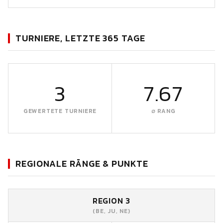
TURNIERE, LETZTE 365 TAGE
3
7.67
GEWERTETE TURNIERE
∅ RANG
REGIONALE RÄNGE & PUNKTE
REGION 3
(BE, JU, NE)