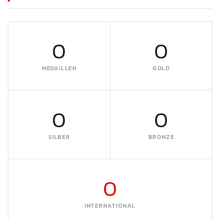
0
0
MEDAILLEN
GOLD
0
0
SILBER
BRONZE
0
INTERNATIONAL