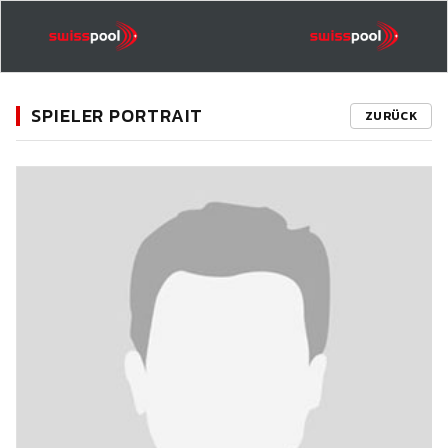
SPIELER PORTRAIT
ZURÜCK
11