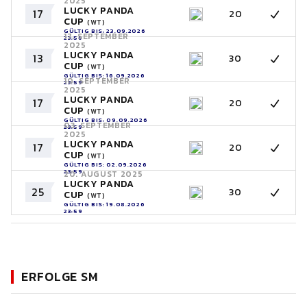
2025
LUCKY PANDA
17
20
CUP
(WT)
GÜLTIG BIS: 23.09.2026
17. SEPTEMBER
23:59
2025
LUCKY PANDA
13
30
CUP
(WT)
GÜLTIG BIS: 16.09.2026
10. SEPTEMBER
23:59
2025
LUCKY PANDA
17
20
CUP
(WT)
GÜLTIG BIS: 09.09.2026
03. SEPTEMBER
23:59
2025
LUCKY PANDA
17
20
CUP
(WT)
GÜLTIG BIS: 02.09.2026
23:59
20. AUGUST 2025
LUCKY PANDA
25
30
CUP
(WT)
GÜLTIG BIS: 19.08.2026
23:59
ERFOLGE SM