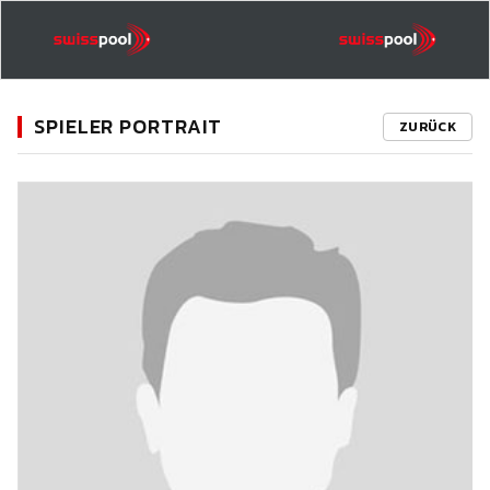
SPIELER PORTRAIT
ZURÜCK
11