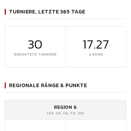
TURNIERE, LETZTE 365 TAGE
30
17.27
GEWERTETE TURNIERE
∅ RANG
REGIONALE RÄNGE & PUNKTE
REGION 6
(AP, SH, SG, TH, ZH)