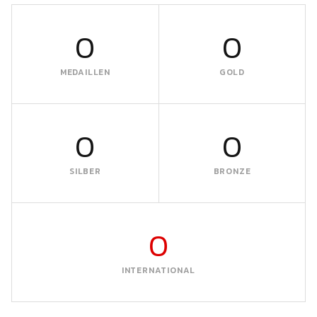
0
0
MEDAILLEN
GOLD
0
0
SILBER
BRONZE
0
INTERNATIONAL