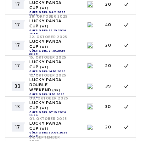
LUCKY PANDA
17
20
CUP
(WT)
GÜLTIG BIS: 04.11.2026
23:59
29. OKTOBER 2025
LUCKY PANDA
17
40
CUP
(WT)
GÜLTIG BIS: 28.10.2026
23:59
22. OKTOBER 2025
LUCKY PANDA
17
20
CUP
(WT)
GÜLTIG BIS: 21.10.2026
23:59
15. OKTOBER 2025
LUCKY PANDA
17
20
CUP
(WT)
GÜLTIG BIS: 14.10.2026
23:59
12. OKTOBER 2025
LUCKY PANDA
DOUBLE
33
39
WEEKEND
(OP)
GÜLTIG BIS: 11.10.2026
23:59
08. OKTOBER 2025
LUCKY PANDA
13
30
CUP
(WT)
GÜLTIG BIS: 07.10.2026
23:59
01. OKTOBER 2025
LUCKY PANDA
17
20
CUP
(WT)
GÜLTIG BIS: 30.09.2026
23:59
24. SEPTEMBER