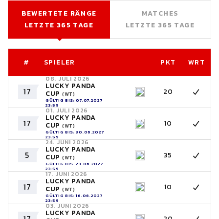
BEWERTETE RÄNGE
MATCHES
LETZTE 365 TAGE
LETZTE 365 TAGE
#
SPIELER
PKT
WRT
08. JULI 2026
LUCKY PANDA
17
20
CUP
(WT)
GÜLTIG BIS: 07.07.2027
23:59
01. JULI 2026
LUCKY PANDA
17
10
CUP
(WT)
GÜLTIG BIS: 30.06.2027
23:59
24. JUNI 2026
LUCKY PANDA
5
35
CUP
(WT)
GÜLTIG BIS: 23.06.2027
23:59
17. JUNI 2026
LUCKY PANDA
17
10
CUP
(WT)
GÜLTIG BIS: 16.06.2027
23:59
03. JUNI 2026
LUCKY PANDA
17
20