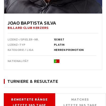
JOAO BAPTISTA SILVA
BILLARD CLUB KERZERS
LIZENZ-/SPIELER-NR.
103657
LIZENZ-TYP
PLATIN
KATEGORIE / LIGA
HERREN PROMOTION
NATIONALITÄT
TURNIERE & RESULTATE
BEWERTETE RÄNGE
MATCHES
LETZTE 365 TAGE
LETZTE 365 TAGE