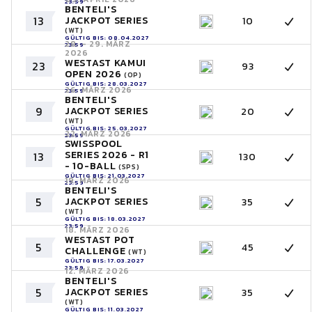
23:59
BENTELI'S
13
JACKPOT SERIES
10
(WT)
GÜLTIG BIS: 08.04.2027
28. - 29. MÄRZ
23:59
2026
WESTAST KAMUI
23
93
OPEN 2026
(OP)
GÜLTIG BIS: 28.03.2027
26. MÄRZ 2026
23:59
BENTELI'S
9
JACKPOT SERIES
20
(WT)
GÜLTIG BIS: 25.03.2027
22. MÄRZ 2026
23:59
SWISSPOOL
SERIES 2026 - R1
13
130
- 10-BALL
(SPS)
GÜLTIG BIS: 21.03.2027
19. MÄRZ 2026
23:59
BENTELI'S
5
JACKPOT SERIES
35
(WT)
GÜLTIG BIS: 18.03.2027
23:59
18. MÄRZ 2026
WESTAST POT
5
45
CHALLENGE
(WT)
GÜLTIG BIS: 17.03.2027
23:59
12. MÄRZ 2026
BENTELI'S
5
JACKPOT SERIES
35
(WT)
GÜLTIG BIS: 11.03.2027