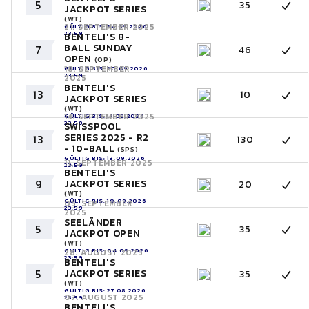
5
35
JACKPOT SERIES
(WT)
21. SEPTEMBER 2025
GÜLTIG BIS: 24.09.2026
23:59
BENTELI'S 8-
BALL SUNDAY
7
46
OPEN
(OP)
18. SEPTEMBER
GÜLTIG BIS: 20.09.2026
23:59
2025
BENTELI'S
13
10
JACKPOT SERIES
(WT)
14. SEPTEMBER 2025
GÜLTIG BIS: 17.09.2026
23:59
SWISSPOOL
SERIES 2025 - R2
13
130
- 10-BALL
(SPS)
GÜLTIG BIS: 13.09.2026
11. SEPTEMBER 2025
23:59
BENTELI'S
9
JACKPOT SERIES
20
(WT)
GÜLTIG BIS: 10.09.2026
05. SEPTEMBER
23:59
2025
SEELÄNDER
5
35
JACKPOT OPEN
(WT)
GÜLTIG BIS: 04.09.2026
28. AUGUST 2025
23:59
BENTELI'S
5
JACKPOT SERIES
35
(WT)
GÜLTIG BIS: 27.08.2026
07. AUGUST 2025
23:59
BENTELI'S