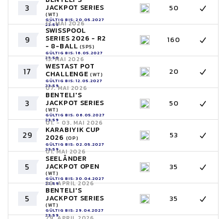
3
JACKPOT SERIES
50
(WT)
GÜLTIG BIS: 20.05.2027
17. MAI 2026
23:59
SWISSPOOL
SERIES 2026 - R2
9
160
- 8-BALL
(SPS)
GÜLTIG BIS: 16.05.2027
23:59
13. MAI 2026
WESTAST POT
17
20
CHALLENGE
(WT)
GÜLTIG BIS: 12.05.2027
23:59
07. MAI 2026
BENTELI'S
3
JACKPOT SERIES
50
(WT)
GÜLTIG BIS: 06.05.2027
23:59
01. - 03. MAI 2026
KARABIYIK CUP
29
53
2026
(OP)
GÜLTIG BIS: 02.05.2027
23:59
01. MAI 2026
SEELÄNDER
5
JACKPOT OPEN
35
(WT)
GÜLTIG BIS: 30.04.2027
30. APRIL 2026
23:59
BENTELI'S
5
JACKPOT SERIES
35
(WT)
GÜLTIG BIS: 29.04.2027
23:59
29. APRIL 2026