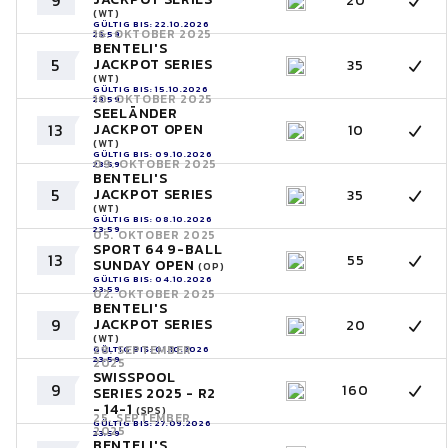
9
20
(WT)
GÜLTIG BIS: 22.10.2026
16. OKTOBER 2025
23:59
BENTELI'S
5
JACKPOT SERIES
35
(WT)
GÜLTIG BIS: 15.10.2026
10. OKTOBER 2025
23:59
SEELÄNDER
13
JACKPOT OPEN
10
(WT)
GÜLTIG BIS: 09.10.2026
09. OKTOBER 2025
23:59
BENTELI'S
5
JACKPOT SERIES
35
(WT)
GÜLTIG BIS: 08.10.2026
23:59
05. OKTOBER 2025
SPORT 64 9-BALL
13
55
SUNDAY OPEN
(OP)
GÜLTIG BIS: 04.10.2026
23:59
02. OKTOBER 2025
BENTELI'S
9
JACKPOT SERIES
20
(WT)
28. SEPTEMBER
GÜLTIG BIS: 01.10.2026
23:59
2025
SWISSPOOL
9
160
SERIES 2025 - R2
- 14-1
(SPS)
25. SEPTEMBER
GÜLTIG BIS: 27.09.2026
2025
23:59
BENTELI'S