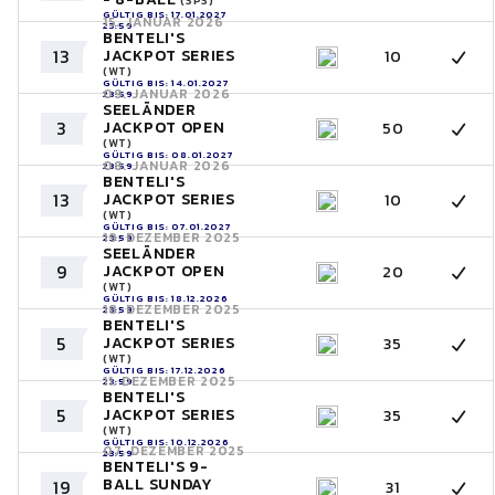
(SPS)
GÜLTIG BIS: 17.01.2027
15. JANUAR 2026
23:59
BENTELI'S
13
JACKPOT SERIES
10
(WT)
GÜLTIG BIS: 14.01.2027
09. JANUAR 2026
23:59
SEELÄNDER
3
JACKPOT OPEN
50
(WT)
GÜLTIG BIS: 08.01.2027
08. JANUAR 2026
23:59
BENTELI'S
13
JACKPOT SERIES
10
(WT)
GÜLTIG BIS: 07.01.2027
19. DEZEMBER 2025
23:59
SEELÄNDER
9
JACKPOT OPEN
20
(WT)
GÜLTIG BIS: 18.12.2026
18. DEZEMBER 2025
23:59
BENTELI'S
5
JACKPOT SERIES
35
(WT)
GÜLTIG BIS: 17.12.2026
11. DEZEMBER 2025
23:59
BENTELI'S
5
JACKPOT SERIES
35
(WT)
GÜLTIG BIS: 10.12.2026
07. DEZEMBER 2025
23:59
BENTELI'S 9-
BALL SUNDAY
19
31