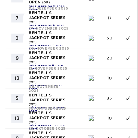
OPEN
(OP)
GÜLTIG BIS: 06.12.2026
04. DEZEMBER 2025
23:59
BENTELI'S
7
JACKPOT SERIES
17
(WT)
GÜLTIG BIS: 03.12.2026
27. NOVEMBER 2025
23:59
BENTELI'S
3
JACKPOT SERIES
50
(WT)
GÜLTIG BIS: 26.11.2026
20. NOVEMBER 2025
23:59
BENTELI'S
9
JACKPOT SERIES
20
(WT)
GÜLTIG BIS: 19.11.2026
13. NOVEMBER 2025
23:59
BENTELI'S
13
JACKPOT SERIES
10
(WT)
GÜLTIG BIS: 12.11.2026
06. NOVEMBER
23:59
2025
BENTELI'S
5
35
JACKPOT SERIES
(WT)
GÜLTIG BIS: 05.11.2026
30. OKTOBER 2025
23:59
BENTELI'S
13
JACKPOT SERIES
10
(WT)
GÜLTIG BIS: 29.10.2026
23. OKTOBER 2025
23:59
BENTELI'S
JACKPOT SERIES