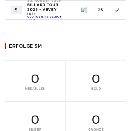
20. AUGUST 2025
BILLARD TOUR
5
2025 - VEVEY
25
(WT)
GÜLTIG BIS: 19.08.2026
23:59
ERFOLGE SM
0
0
MEDAILLEN
GOLD
0
0
SILBER
BRONZE