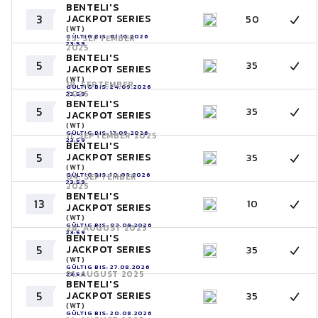
BENTELI'S
3
JACKPOT SERIES
50
(WT)
GÜLTIG BIS: 01.10.2026
25. SEPTEMBER
23:59
2025
BENTELI'S
5
35
JACKPOT SERIES
(WT)
18. SEPTEMBER
GÜLTIG BIS: 24.09.2026
2025
23:59
BENTELI'S
5
35
JACKPOT SERIES
(WT)
GÜLTIG BIS: 17.09.2026
11. SEPTEMBER 2025
23:59
BENTELI'S
5
JACKPOT SERIES
35
(WT)
GÜLTIG BIS: 10.09.2026
04. SEPTEMBER
23:59
2025
BENTELI'S
13
10
JACKPOT SERIES
(WT)
GÜLTIG BIS: 03.09.2026
28. AUGUST 2025
23:59
BENTELI'S
5
JACKPOT SERIES
35
(WT)
GÜLTIG BIS: 27.08.2026
21. AUGUST 2025
23:59
BENTELI'S
5
JACKPOT SERIES
35
(WT)
GÜLTIG BIS: 20.08.2026