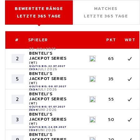
BEWERTETE RÄNGE
MATCHES
LETZTE 365 TAGE
LETZTE 365 TAGE
#
SPIELER
PKT
WRT
23. JULI 2026
BENTELI'S
2
JACKPOT SERIES
65
(WT)
GÜLTIG BIS: 22.07.2027
09. JULI 2026
23:59
BENTELI'S
5
JACKPOT SERIES
35
(WT)
GÜLTIG BIS: 08.07.2027
02. JULI 2026
23:59
BENTELI'S
2
JACKPOT SERIES
55
(WT)
GÜLTIG BIS: 01.07.2027
25. JUNI 2026
23:59
BENTELI'S
3
JACKPOT SERIES
50
(WT)
GÜLTIG BIS: 24.06.2027
18. JUNI 2026
23:59
BENTELI'S
9
JACKPOT SERIES
20