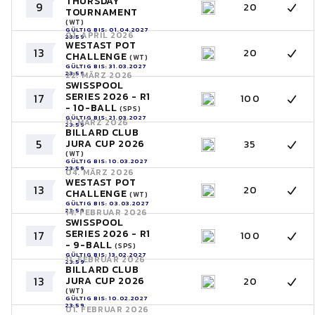
THURSDAY
9
20
TOURNAMENT
(WT)
GÜLTIG BIS: 01.04.2027
01. APRIL 2026
23:59
WESTAST POT
13
20
CHALLENGE
(WT)
GÜLTIG BIS: 31.03.2027
23:59
22. MÄRZ 2026
SWISSPOOL
SERIES 2026 - R1
17
100
- 10-BALL
(SPS)
GÜLTIG BIS: 21.03.2027
11. MÄRZ 2026
23:59
BILLARD CLUB
5
JURA CUP 2026
35
(WT)
GÜLTIG BIS: 10.03.2027
23:59
04. MÄRZ 2026
WESTAST POT
13
20
CHALLENGE
(WT)
GÜLTIG BIS: 03.03.2027
23:59
14. FEBRUAR 2026
SWISSPOOL
SERIES 2026 - R1
17
100
- 9-BALL
(SPS)
GÜLTIG BIS: 13.02.2027
11. FEBRUAR 2026
23:59
BILLARD CLUB
13
JURA CUP 2026
20
(WT)
GÜLTIG BIS: 10.02.2027
23:59
01. FEBRUAR 2026