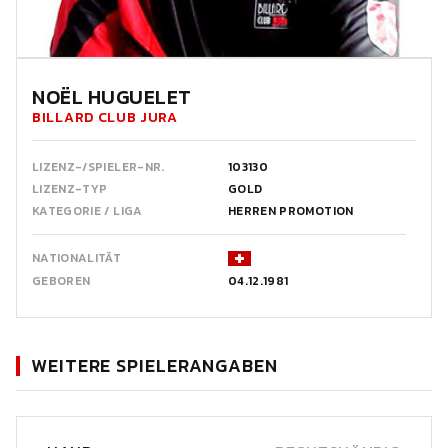
NOËL HUGUELET
BILLARD CLUB JURA
LIZENZ-/SPIELER-NR.
103130
LIZENZ-TYP
GOLD
KATEGORIE / LIGA
HERREN PROMOTION
NATIONALITÄT
GEBOREN
04.12.1981
WEITERE SPIELERANGABEN