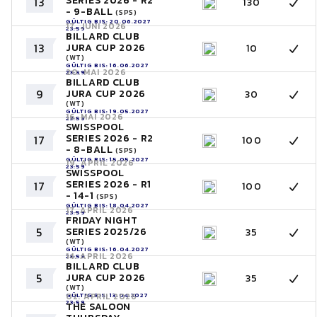
SERIES 2026 - R2
13
130
- 9-BALL
(SPS)
GÜLTIG BIS: 20.06.2027
17. JUNI 2026
23:59
BILLARD CLUB
13
JURA CUP 2026
10
(WT)
GÜLTIG BIS: 16.06.2027
20. MAI 2026
23:59
BILLARD CLUB
9
JURA CUP 2026
30
(WT)
GÜLTIG BIS: 19.05.2027
16. MAI 2026
23:59
SWISSPOOL
SERIES 2026 - R2
17
100
- 8-BALL
(SPS)
GÜLTIG BIS: 15.05.2027
19. APRIL 2026
23:59
SWISSPOOL
SERIES 2026 - R1
17
100
- 14-1
(SPS)
GÜLTIG BIS: 18.04.2027
17. APRIL 2026
23:59
FRIDAY NIGHT
5
SERIES 2025/26
35
(WT)
GÜLTIG BIS: 16.04.2027
14. APRIL 2026
23:59
BILLARD CLUB
5
JURA CUP 2026
35
(WT)
GÜLTIG BIS: 13.04.2027
02. APRIL 2026
23:59
THE SALOON