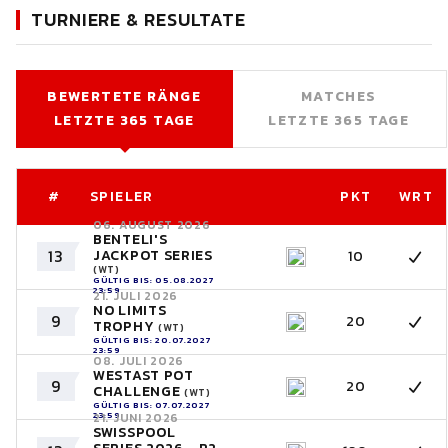
TURNIERE & RESULTATE
BEWERTETE RÄNGE
MATCHES
LETZTE 365 TAGE
LETZTE 365 TAGE
#
SPIELER
PKT
WRT
06. AUGUST 2026
BENTELI'S
13
JACKPOT SERIES
10
(WT)
GÜLTIG BIS: 05.08.2027
23:59
21. JULI 2026
NO LIMITS
9
20
TROPHY
(WT)
GÜLTIG BIS: 20.07.2027
23:59
08. JULI 2026
WESTAST POT
9
20
CHALLENGE
(WT)
GÜLTIG BIS: 07.07.2027
23:59
21. JUNI 2026
SWISSPOOL