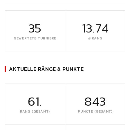
35
13.74
GEWERTETE TURNIERE
∅ RANG
AKTUELLE RÄNGE & PUNKTE
61.
843
RANG (GESAMT)
PUNKTE (GESAMT)