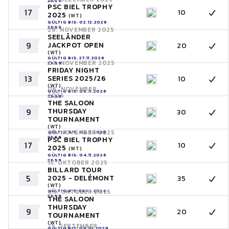
23:59
PSC BIEL TROPHY
17
10
2025
(WT)
GÜLTIG BIS: 02.12.2026
23:59
28. NOVEMBER 2025
SEELÄNDER
9
JACKPOT OPEN
20
(WT)
GÜLTIG BIS: 27.11.2026
07. NOVEMBER 2025
23:59
FRIDAY NIGHT
13
SERIES 2025/26
10
(WT)
06. NOVEMBER
GÜLTIG BIS: 06.11.2026
2025
23:59
THE SALOON
THURSDAY
9
30
TOURNAMENT
(WT)
05. NOVEMBER 2025
GÜLTIG BIS: 05.11.2026
23:59
PSC BIEL TROPHY
17
10
2025
(WT)
GÜLTIG BIS: 04.11.2026
23:59
15. OKTOBER 2025
BILLARD TOUR
5
2025 - DELÉMONT
35
(WT)
GÜLTIG BIS: 14.10.2026
09. OKTOBER 2025
23:59
THE SALOON
THURSDAY
9
20
TOURNAMENT
(WT)
25. SEPTEMBER
GÜLTIG BIS: 08.10.2026