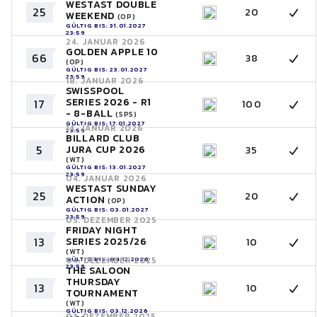
WESTAST DOUBLE
25
20
WEEKEND
(OP)
GÜLTIG BIS: 31.01.2027
23:59
24. JANUAR 2026
GOLDEN APPLE 10
66
38
(OP)
GÜLTIG BIS: 23.01.2027
23:59
18. JANUAR 2026
SWISSPOOL
SERIES 2026 - R1
17
100
- 8-BALL
(SPS)
GÜLTIG BIS: 17.01.2027
14. JANUAR 2026
23:59
BILLARD CLUB
5
JURA CUP 2026
35
(WT)
GÜLTIG BIS: 13.01.2027
23:59
04. JANUAR 2026
WESTAST SUNDAY
25
20
ACTION
(OP)
GÜLTIG BIS: 03.01.2027
23:59
05. DEZEMBER 2025
FRIDAY NIGHT
13
SERIES 2025/26
10
(WT)
GÜLTIG BIS: 04.12.2026
04. DEZEMBER 2025
23:59
THE SALOON
THURSDAY
13
10
TOURNAMENT
(WT)
GÜLTIG BIS: 03.12.2026
03. DEZEMBER 2025