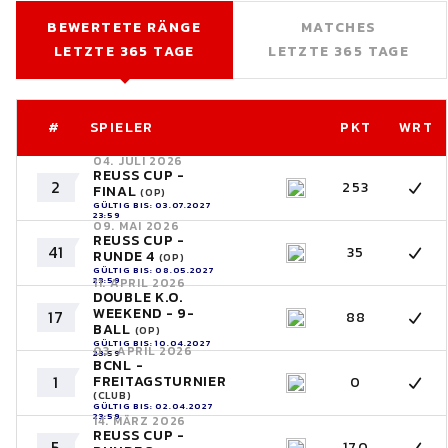
BEWERTETE RÄNGE
MATCHES
LETZTE 365 TAGE
LETZTE 365 TAGE
#
SPIELER
PKT
WRT
04. JULI 2026
REUSS CUP -
2
253
FINAL
(OP)
GÜLTIG BIS: 03.07.2027
23:59
09. MAI 2026
REUSS CUP -
41
35
RUNDE 4
(OP)
GÜLTIG BIS: 08.05.2027
23:59
11. APRIL 2026
DOUBLE K.O.
WEEKEND - 9-
17
88
BALL
(OP)
GÜLTIG BIS: 10.04.2027
03. APRIL 2026
23:59
BCNL -
1
FREITAGSTURNIER
0
(CLUB)
GÜLTIG BIS: 02.04.2027
23:59
14. MÄRZ 2026
REUSS CUP -
5
170