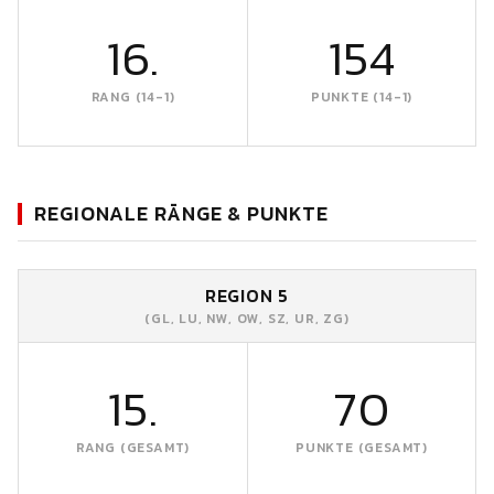
16.
154
RANG (14-1)
PUNKTE (14-1)
REGIONALE RÄNGE & PUNKTE
REGION 5
(GL, LU, NW, OW, SZ, UR, ZG)
15.
70
RANG (GESAMT)
PUNKTE (GESAMT)