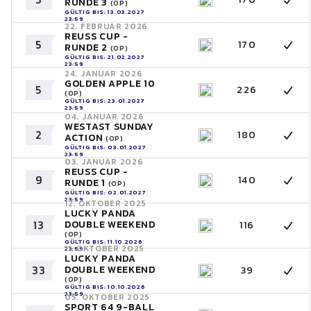
RUNDE 3
(OP)
GÜLTIG BIS: 13.03.2027
23:59
22. FEBRUAR 2026
REUSS CUP -
5
170
RUNDE 2
(OP)
GÜLTIG BIS: 21.02.2027
23:59
24. JANUAR 2026
GOLDEN APPLE 10
5
226
(OP)
GÜLTIG BIS: 23.01.2027
23:59
04. JANUAR 2026
WESTAST SUNDAY
2
180
ACTION
(OP)
GÜLTIG BIS: 03.01.2027
23:59
03. JANUAR 2026
REUSS CUP -
9
140
RUNDE 1
(OP)
GÜLTIG BIS: 02.01.2027
23:59
12. OKTOBER 2025
LUCKY PANDA
13
DOUBLE WEEKEND
116
(OP)
GÜLTIG BIS: 11.10.2026
11. OKTOBER 2025
23:59
LUCKY PANDA
33
DOUBLE WEEKEND
39
(OP)
GÜLTIG BIS: 10.10.2026
23:59
05. OKTOBER 2025
SPORT 64 9-BALL