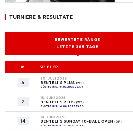
TURNIERE & RESULTATE
BEWERTETE RÄNGE
LETZTE 365 TAGE
#
SPIELER
20. JULI 2026
5
BENTELI'S PLUS
(WT)
GÜLTIG BIS: 19.07.2027 23:59
15. JUNI 2026
2
BENTELI'S PLUS
(WT)
GÜLTIG BIS: 14.06.2027 23:59
14. JUNI 2026
14
BENTELI'S SUNDAY 10-BALL OPEN
(OP)
GÜLTIG BIS: 13.06.2027 23:59