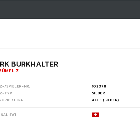
RK BURKHALTER
BÜMPLIZ
Z-/SPIELER-NR.
102078
NZ-TYP
SILBER
ORIE / LIGA
ALLE (SILBER)
ONALITÄT