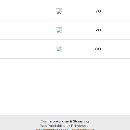
70
20
80
Turnierprogramm & Streaming
WebPublishing by P.Nydegger