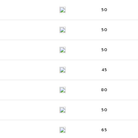
50
50
50
45
80
50
65