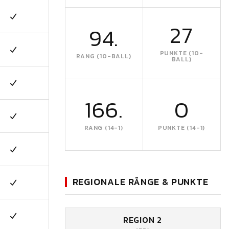
27
94.
PUNKTE (10-
RANG (10-BALL)
BALL)
166.
0
RANG (14-1)
PUNKTE (14-1)
REGIONALE RÄNGE & PUNKTE
REGION 2