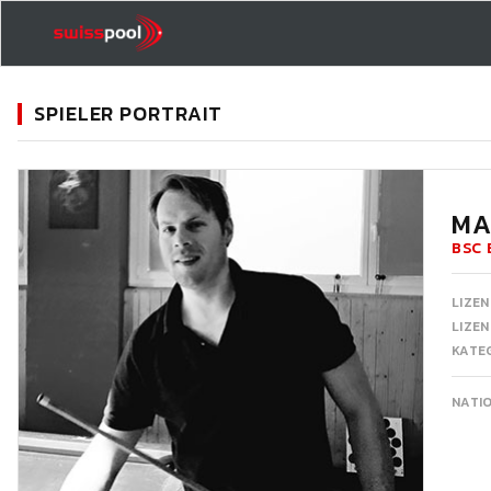
SPIELER PORTRAIT
11
MA
BSC 
LIZEN
LIZE
KATEG
NATI