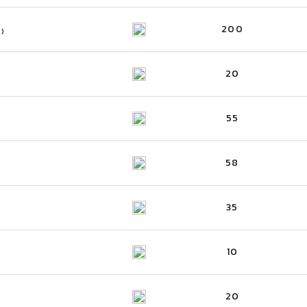
200
S)
20
55
58
35
10
20