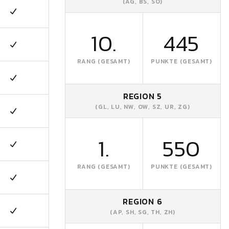
(AG, BS, SO)
10.
445
RANG (GESAMT)
PUNKTE (GESAMT)
REGION 5
(GL, LU, NW, OW, SZ, UR, ZG)
1.
550
RANG (GESAMT)
PUNKTE (GESAMT)
REGION 6
(AP, SH, SG, TH, ZH)