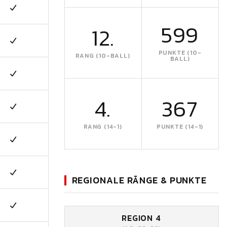
599
12.
PUNKTE (10-
RANG (10-BALL)
BALL)
4.
367
RANG (14-1)
PUNKTE (14-1)
REGIONALE RÄNGE & PUNKTE
REGION 4