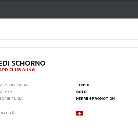
EDI SCHORNO
ARD CLUB 8UNG
Z-/SPIELER-NR.
101898
NZ-TYP
GOLD
ORIE / LIGA
HERREN PROMOTION
ONALITÄT