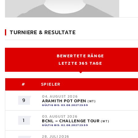
TURNIERE & RESULTATE
BEWERTETE RÄNGE
LETZTE 365 TAGE
#
SPIELER
04. AUGUST 2026
9
ARAMITH POT OPEN
(WT)
GÜLTIG BIS: 03.08.2027 23:59
03. AUGUST 2026
1
BCNL – CHALLENGE TOUR
(WT)
GÜLTIG BIS: 02.08.2027 23:59
28. JULI 2026