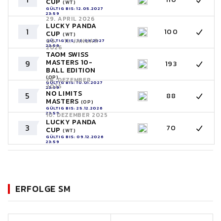
CUP
(WT)
GÜLTIG BIS: 12.05.2027
23:59
29. APRIL 2026
LUCKY PANDA
1
100
CUP
(WT)
09. - 11. JANUAR
GÜLTIG BIS: 28.04.2027
23:59
2026
TAOM SWISS
MASTERS 10-
9
193
BALL EDITION
(OP)
26. DEZEMBER
GÜLTIG BIS: 10.01.2027
2025
23:59
NO LIMITS
5
88
MASTERS
(OP)
GÜLTIG BIS: 25.12.2026
23:59
10. DEZEMBER 2025
LUCKY PANDA
3
70
CUP
(WT)
GÜLTIG BIS: 09.12.2026
23:59
ERFOLGE SM