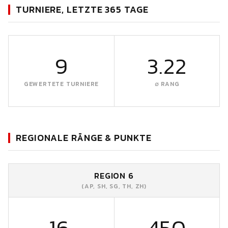
TURNIERE, LETZTE 365 TAGE
9
3.22
GEWERTETE TURNIERE
∅ RANG
REGIONALE RÄNGE & PUNKTE
REGION 6
(AP, SH, SG, TH, ZH)
16.
450