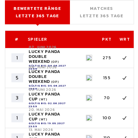
BEWERTETE RÄNGE
MATCHES
LETZTE 365 TAGE
LETZTE 365 TAGE
#
SPIELER
PKT
WRT
07. JUNI 2026
LUCKY PANDA
DOUBLE
1
275
WEEKEND
(OP)
GÜLTIG BIS: 06.06.2027
06. JUNI 2026
23:59
LUCKY PANDA
DOUBLE
5
155
WEEKEND
(OP)
GÜLTIG BIS: 05.06.2027
23:59
03. JUNI 2026
LUCKY PANDA
3
70
CUP
(WT)
GÜLTIG BIS: 02.06.2027
23:59
20. MAI 2026
LUCKY PANDA
1
100
CUP
(WT)
GÜLTIG BIS: 19.05.2027
23:59
13. MAI 2026
LUCKY PANDA
1
110