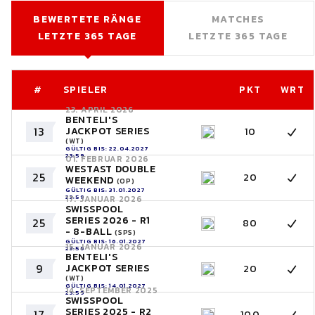
BEWERTETE RÄNGE
MATCHES
LETZTE 365 TAGE
LETZTE 365 TAGE
#
SPIELER
PKT
WRT
23. APRIL 2026
BENTELI'S
13
JACKPOT SERIES
10
(WT)
GÜLTIG BIS: 22.04.2027
23:59
01. FEBRUAR 2026
WESTAST DOUBLE
25
20
WEEKEND
(OP)
GÜLTIG BIS: 31.01.2027
23:59
17. JANUAR 2026
SWISSPOOL
SERIES 2026 - R1
25
80
- 8-BALL
(SPS)
GÜLTIG BIS: 16.01.2027
15. JANUAR 2026
23:59
BENTELI'S
9
JACKPOT SERIES
20
(WT)
GÜLTIG BIS: 14.01.2027
14. SEPTEMBER 2025
23:59
SWISSPOOL
SERIES 2025 - R2
17
100