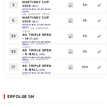
MARTIGNY CUP
3
50
2025
(WT)
GÜLTIG BIS: 10.09.2026
23:59
28. AUGUST 2025
MARTIGNY CUP
5
35
2025
(WT)
GÜLTIG BIS: 27.08.2026
23:59
22. - 24. AUGUST
2025
40. TRIPLE OPEN
33
55
- 14-1
(OP)
GÜLTIG BIS: 23.08.2026
22. - 24. AUGUST
23:59
2025
40. TRIPLE OPEN
33
55
- 9-BALL
(OP)
GÜLTIG BIS: 23.08.2026
22. - 24. AUGUST
23:59
2025
40. TRIPLE OPEN
17
105
- 8-BALL
(OP)
GÜLTIG BIS: 23.08.2026
23:59
ERFOLGE SM