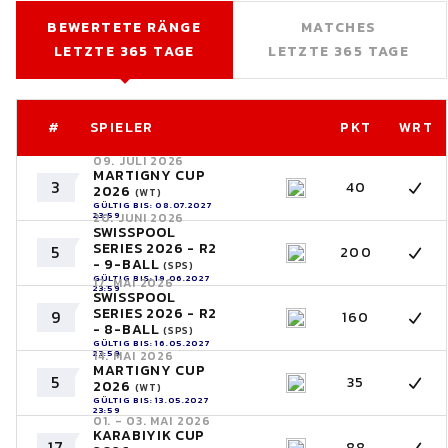
BEWERTETE RÄNGE
MATCHES
LETZTE 365 TAGE
LETZTE 365 TAGE
#
SPIELER
PKT
WRT
09. JULI 2026
MARTIGNY CUP
3
40
2026
(WT)
GÜLTIG BIS: 08.07.2027
23:59
20. JUNI 2026
SWISSPOOL
SERIES 2026 - R2
5
200
- 9-BALL
(SPS)
GÜLTIG BIS: 19.06.2027
17. MAI 2026
23:59
SWISSPOOL
SERIES 2026 - R2
9
160
- 8-BALL
(SPS)
GÜLTIG BIS: 16.05.2027
23:59
14. MAI 2026
MARTIGNY CUP
5
35
2026
(WT)
GÜLTIG BIS: 13.05.2027
23:59
01. - 03. MAI 2026
KARABIYIK CUP
17
88