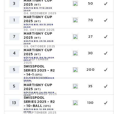
MARTIGNY CUP
3
50
2025
(WT)
GÜLTIG BIS: 17.12.2026
23:59
04. DEZEMBER 2025
MARTIGNY CUP
1
70
2025
(WT)
GÜLTIG BIS: 03.12.2026
23:59
30. OKTOBER 2025
MARTIGNY CUP
7
27
2025
(WT)
GÜLTIG BIS: 29.10.2026
23:59
09. OKTOBER 2025
MARTIGNY CUP
4
30
2025
(WT)
GÜLTIG BIS: 08.10.2026
27. SEPTEMBER
23:59
2025
SWISSPOOL
5
200
SERIES 2025 - R2
- 14-1
(SPS)
25. SEPTEMBER
GÜLTIG BIS: 26.09.2026
23:59
2025
MARTIGNY CUP
5
35
2025
(WT)
GÜLTIG BIS: 24.09.2026
13. SEPTEMBER 2025
23:59
SWISSPOOL
SERIES 2025 - R2
13
130
- 10-BALL
(SPS)
GÜLTIG BIS: 12.09.2026
23:59
11. SEPTEMBER 2025