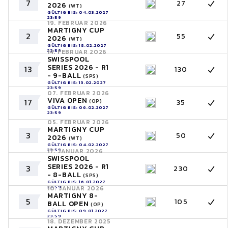
7
27
2026
(WT)
GÜLTIG BIS: 04.03.2027
23:59
19. FEBRUAR 2026
MARTIGNY CUP
2
55
2026
(WT)
GÜLTIG BIS: 18.02.2027
23:59
14. FEBRUAR 2026
SWISSPOOL
SERIES 2026 - R1
13
130
- 9-BALL
(SPS)
GÜLTIG BIS: 13.02.2027
23:59
07. FEBRUAR 2026
VIVA OPEN
17
35
(OP)
GÜLTIG BIS: 06.02.2027
23:59
05. FEBRUAR 2026
MARTIGNY CUP
3
50
2026
(WT)
GÜLTIG BIS: 04.02.2027
23:59
17. JANUAR 2026
SWISSPOOL
SERIES 2026 - R1
3
230
- 8-BALL
(SPS)
GÜLTIG BIS: 16.01.2027
23:59
10. JANUAR 2026
MARTIGNY 8-
5
105
BALL OPEN
(OP)
GÜLTIG BIS: 09.01.2027
23:59
18. DEZEMBER 2025