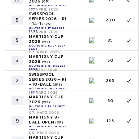
2026
(OP)
GÜLTIG BIS: 02.05.2027
23:59
18. APRIL 2026
SWISSPOOL
SERIES 2026 - R1
5
200
- 14-1
(SPS)
GÜLTIG BIS: 17.04.2027
23:59
16. APRIL 2026
MARTIGNY CUP
5
35
2026
(WT)
GÜLTIG BIS: 15.04.2027
23:59
02. APRIL 2026
MARTIGNY CUP
3
50
2026
(WT)
GÜLTIG BIS: 01.04.2027
23:59
21. MÄRZ 2026
SWISSPOOL
SERIES 2026 - R1
2
265
- 10-BALL
(SPS)
GÜLTIG BIS: 20.03.2027
23:59
19. MÄRZ 2026
MARTIGNY CUP
3
50
2026
(WT)
GÜLTIG BIS: 18.03.2027
23:59
07. MÄRZ 2026
MARTIGNY 9-
9
125
BALL OPEN
(OP)
GÜLTIG BIS: 06.03.2027
23:59
05. MÄRZ 2026
MARTIGNY CUP