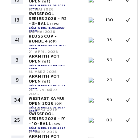
OPEN
(WT)
GÜLTIG BIS: 25.05.2027
23:59
16. MAI 2026
SWISSPOOL
SERIES 2026 - R2
13
130
- 8-BALL
(SPS)
GÜLTIG BIS: 15.05.2027
23:59
09. MAI 2026
REUSS CUP -
41
35
RUNDE 4
(OP)
GÜLTIG BIS: 08.05.2027
23:59
21. APRIL 2026
ARAMITH POT
3
50
OPEN
(WT)
GÜLTIG BIS: 20.04.2027
23:59
31. MÄRZ 2026
ARAMITH POT
9
20
OPEN
(WT)
GÜLTIG BIS: 30.03.2027
23:59
28. - 29. MÄRZ
2026
WESTAST KAMUI
34
53
OPEN 2026
(OP)
GÜLTIG BIS: 28.03.2027
21. MÄRZ 2026
23:59
SWISSPOOL
SERIES 2026 - R1
25
80
- 10-BALL
(SPS)
GÜLTIG BIS: 20.03.2027
23:59
17. MÄRZ 2026
ARAMITH POT