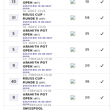
13
10
OPEN
(WT)
GÜLTIG BIS: 16.03.2027
23:59
14. MÄRZ 2026
REUSS CUP -
31
58
RUNDE 3
(OP)
GÜLTIG BIS: 13.03.2027
23:59
10. MÄRZ 2026
ARAMITH POT
5
35
OPEN
(WT)
GÜLTIG BIS: 09.03.2027
23:59
03. MÄRZ 2026
ARAMITH POT
5
35
OPEN
(WT)
GÜLTIG BIS: 02.03.2027
23:59
24. FEBRUAR 2026
ARAMITH POT
9
20
OPEN
(WT)
GÜLTIG BIS: 23.02.2027
23:59
22. FEBRUAR 2026
REUSS CUP -
40
36
RUNDE 2
(OP)
GÜLTIG BIS: 21.02.2027
23:59
17. FEBRUAR 2026
ARAMITH POT
9
20
OPEN
(WT)
GÜLTIG BIS: 16.02.2027
23:59
14. FEBRUAR 2026
SWISSPOOL