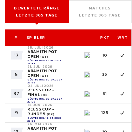
BEWERTETE RÄNGE
MATCHES
LETZTE 365 TAGE
LETZTE 365 TAGE
#
SPIELER
PKT
WRT
28. JULI 2026
ARAMITH POT
17
10
OPEN
(WT)
GÜLTIG BIS: 27.07.2027
23:59
21. JULI 2026
ARAMITH POT
5
35
OPEN
(WT)
GÜLTIG BIS: 20.07.2027
23:59
04. JULI 2026
REUSS CUP -
37
31
FINAL
(OP)
GÜLTIG BIS: 03.07.2027
23:59
13. JUNI 2026
REUSS CUP -
9
125
RUNDE 5
(OP)
GÜLTIG BIS: 12.06.2027
23:59
26. MAI 2026
ARAMITH POT
13
10