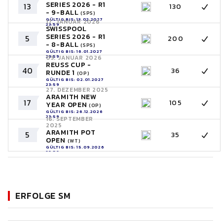
SERIES 2026 - R1
13
130
- 9-BALL
(SPS)
GÜLTIG BIS: 13.02.2027
17. JANUAR 2026
23:59
SWISSPOOL
SERIES 2026 - R1
5
200
- 8-BALL
(SPS)
GÜLTIG BIS: 16.01.2027
23:59
03. JANUAR 2026
REUSS CUP -
40
36
RUNDE 1
(OP)
GÜLTIG BIS: 02.01.2027
23:59
27. DEZEMBER 2025
ARAMITH NEW
17
105
YEAR OPEN
(OP)
GÜLTIG BIS: 26.12.2026
23:59
16. SEPTEMBER
2025
ARAMITH POT
5
35
OPEN
(WT)
GÜLTIG BIS: 15.09.2026
23:59
ERFOLGE SM