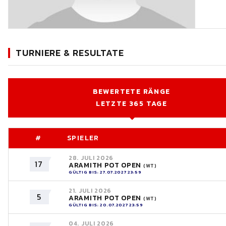
TURNIERE & RESULTATE
BEWERTETE RÄNGE
LETZTE 365 TAGE
#
SPIELER
28. JULI 2026
17
ARAMITH POT OPEN
(WT)
GÜLTIG BIS: 27.07.2027 23:59
21. JULI 2026
5
ARAMITH POT OPEN
(WT)
GÜLTIG BIS: 20.07.2027 23:59
04. JULI 2026