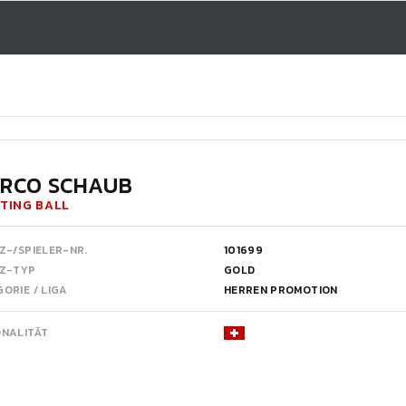
RCO SCHAUB
TING BALL
Z-/SPIELER-NR.
101699
NZ-TYP
GOLD
ORIE / LIGA
HERREN PROMOTION
ONALITÄT