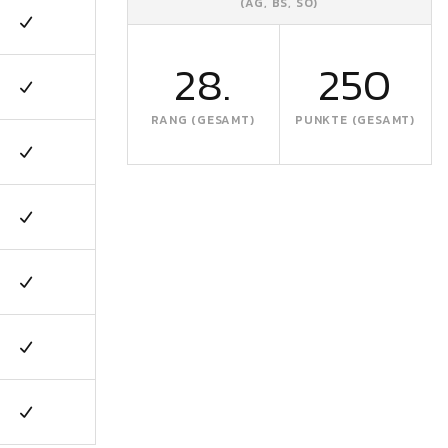
(AG, BS, SO)
28.
250
RANG (GESAMT)
PUNKTE (GESAMT)