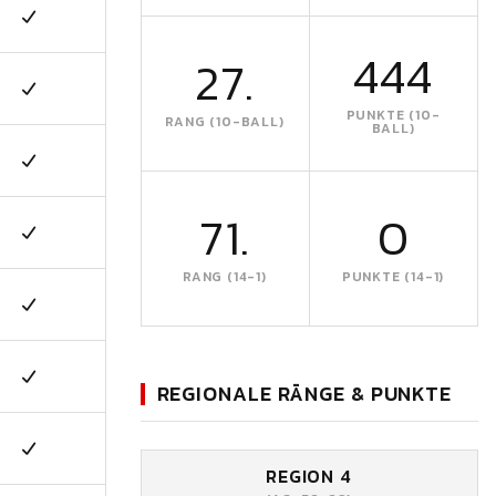
444
27.
PUNKTE (10-
RANG (10-BALL)
BALL)
71.
0
RANG (14-1)
PUNKTE (14-1)
REGIONALE RÄNGE & PUNKTE
REGION 4