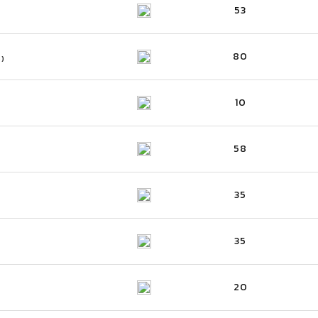
53
80
S)
10
58
35
35
20