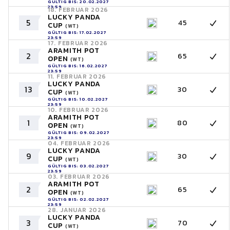
GÜLTIG BIS: 20.02.2027
23:59
18. FEBRUAR 2026
LUCKY PANDA
5
45
CUP
(WT)
GÜLTIG BIS: 17.02.2027
23:59
17. FEBRUAR 2026
ARAMITH POT
2
65
OPEN
(WT)
GÜLTIG BIS: 16.02.2027
23:59
11. FEBRUAR 2026
LUCKY PANDA
13
30
CUP
(WT)
GÜLTIG BIS: 10.02.2027
23:59
10. FEBRUAR 2026
ARAMITH POT
1
80
OPEN
(WT)
GÜLTIG BIS: 09.02.2027
23:59
04. FEBRUAR 2026
LUCKY PANDA
9
30
CUP
(WT)
GÜLTIG BIS: 03.02.2027
23:59
03. FEBRUAR 2026
ARAMITH POT
2
65
OPEN
(WT)
GÜLTIG BIS: 02.02.2027
23:59
28. JANUAR 2026
LUCKY PANDA
3
70
CUP
(WT)