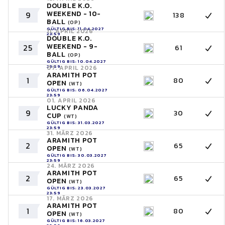
DOUBLE K.O.
WEEKEND - 10-
9
138
BALL
(OP)
GÜLTIG BIS: 11.04.2027
11. APRIL 2026
23:59
DOUBLE K.O.
WEEKEND - 9-
25
61
BALL
(OP)
GÜLTIG BIS: 10.04.2027
23:59
07. APRIL 2026
ARAMITH POT
1
80
OPEN
(WT)
GÜLTIG BIS: 06.04.2027
23:59
01. APRIL 2026
LUCKY PANDA
9
30
CUP
(WT)
GÜLTIG BIS: 31.03.2027
23:59
31. MÄRZ 2026
ARAMITH POT
2
65
OPEN
(WT)
GÜLTIG BIS: 30.03.2027
23:59
24. MÄRZ 2026
ARAMITH POT
2
65
OPEN
(WT)
GÜLTIG BIS: 23.03.2027
23:59
17. MÄRZ 2026
ARAMITH POT
1
80
OPEN
(WT)
GÜLTIG BIS: 16.03.2027