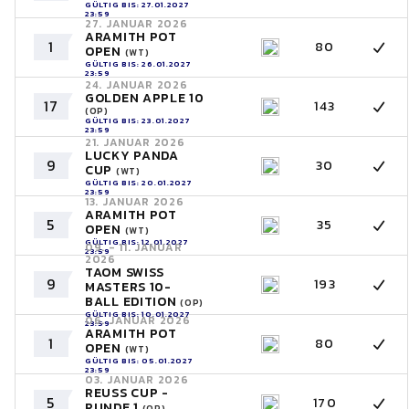
GÜLTIG BIS: 27.01.2027
23:59
27. JANUAR 2026
ARAMITH POT
1
80
OPEN
(WT)
GÜLTIG BIS: 26.01.2027
23:59
24. JANUAR 2026
GOLDEN APPLE 10
17
143
(OP)
GÜLTIG BIS: 23.01.2027
23:59
21. JANUAR 2026
LUCKY PANDA
9
30
CUP
(WT)
GÜLTIG BIS: 20.01.2027
23:59
13. JANUAR 2026
ARAMITH POT
5
35
OPEN
(WT)
GÜLTIG BIS: 12.01.2027
09. - 11. JANUAR
23:59
2026
TAOM SWISS
9
193
MASTERS 10-
BALL EDITION
(OP)
GÜLTIG BIS: 10.01.2027
06. JANUAR 2026
23:59
ARAMITH POT
1
80
OPEN
(WT)
GÜLTIG BIS: 05.01.2027
23:59
03. JANUAR 2026
REUSS CUP -
5
170
RUNDE 1
(OP)