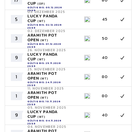
17
80
CUP
(OP)
GÜLTIG BIS: 05.12.2026
23:59
03. DEZEMBER 2025
LUCKY PANDA
5
45
CUP
(WT)
GÜLTIG BIS: 02.12.2026
23:59
02. DEZEMBER 2025
ARAMITH POT
3
50
OPEN
(WT)
GÜLTIG BIS: 01.12.2026
23:59
26. NOVEMBER 2025
LUCKY PANDA
9
40
CUP
(WT)
GÜLTIG BIS: 25.11.2026
23:59
25. NOVEMBER 2025
ARAMITH POT
1
80
OPEN
(WT)
GÜLTIG BIS: 24.11.2026
23:59
11. NOVEMBER 2025
ARAMITH POT
1
80
OPEN
(WT)
GÜLTIG BIS: 10.11.2026
23:59
05. NOVEMBER 2025
LUCKY PANDA
9
40
CUP
(WT)
GÜLTIG BIS: 04.11.2026
23:59
04. NOVEMBER 2025
ARAMITH POT