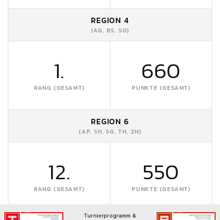
REGION 4
(AG, BS, SO)
1.
660
RANG (GESAMT)
PUNKTE (GESAMT)
REGION 6
(AP, SH, SG, TH, ZH)
12.
550
RANG (GESAMT)
PUNKTE (GESAMT)
Turnierprogramm &