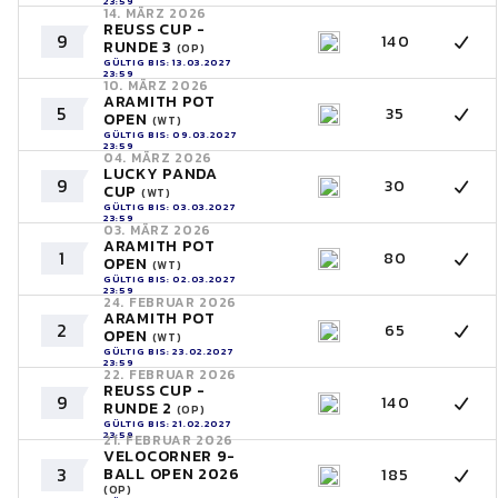
23:59
14. MÄRZ 2026
REUSS CUP -
9
140
RUNDE 3
(OP)
GÜLTIG BIS: 13.03.2027
23:59
10. MÄRZ 2026
ARAMITH POT
5
35
OPEN
(WT)
GÜLTIG BIS: 09.03.2027
23:59
04. MÄRZ 2026
LUCKY PANDA
9
30
CUP
(WT)
GÜLTIG BIS: 03.03.2027
23:59
03. MÄRZ 2026
ARAMITH POT
1
80
OPEN
(WT)
GÜLTIG BIS: 02.03.2027
23:59
24. FEBRUAR 2026
ARAMITH POT
2
65
OPEN
(WT)
GÜLTIG BIS: 23.02.2027
23:59
22. FEBRUAR 2026
REUSS CUP -
9
140
RUNDE 2
(OP)
GÜLTIG BIS: 21.02.2027
23:59
21. FEBRUAR 2026
VELOCORNER 9-
3
BALL OPEN 2026
185
(OP)