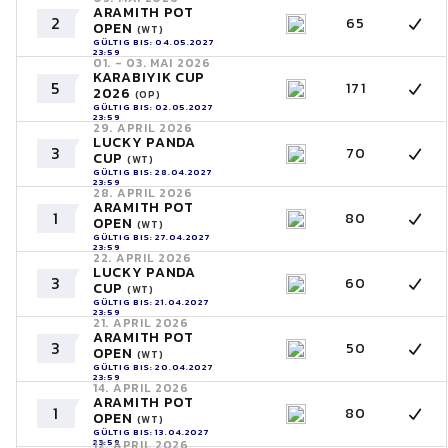
ARAMITH POT
2
65
OPEN
(WT)
GÜLTIG BIS: 04.05.2027
23:59
01. - 03. MAI 2026
KARABIYIK CUP
5
171
2026
(OP)
GÜLTIG BIS: 02.05.2027
23:59
29. APRIL 2026
LUCKY PANDA
3
70
CUP
(WT)
GÜLTIG BIS: 28.04.2027
23:59
28. APRIL 2026
ARAMITH POT
1
80
OPEN
(WT)
GÜLTIG BIS: 27.04.2027
23:59
22. APRIL 2026
LUCKY PANDA
3
60
CUP
(WT)
GÜLTIG BIS: 21.04.2027
23:59
21. APRIL 2026
ARAMITH POT
3
50
OPEN
(WT)
GÜLTIG BIS: 20.04.2027
23:59
14. APRIL 2026
ARAMITH POT
1
80
OPEN
(WT)
GÜLTIG BIS: 13.04.2027
23:59
12. APRIL 2026