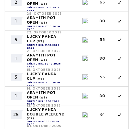
2
65
OPEN
(WT)
GÜLTIG BIS: 03.11.2026
23:59
28. OKTOBER 2025
ARAMITH POT
1
80
OPEN
(WT)
GÜLTIG BIS: 27.10.2026
23:59
22. OKTOBER 2025
LUCKY PANDA
5
55
CUP
(WT)
GÜLTIG BIS: 21.10.2026
23:59
21. OKTOBER 2025
ARAMITH POT
1
80
OPEN
(WT)
GÜLTIG BIS: 20.10.2026
23:59
15. OKTOBER 2025
LUCKY PANDA
5
55
CUP
(WT)
GÜLTIG BIS: 14.10.2026
23:59
14. OKTOBER 2025
ARAMITH POT
1
80
OPEN
(WT)
GÜLTIG BIS: 13.10.2026
23:59
12. OKTOBER 2025
LUCKY PANDA
25
DOUBLE WEEKEND
61
(OP)
GÜLTIG BIS: 11.10.2026
23:59
01. OKTOBER 2025