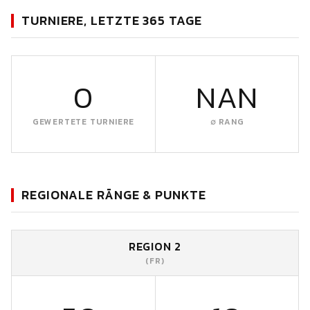
TURNIERE, LETZTE 365 TAGE
0
NAN
GEWERTETE TURNIERE
∅ RANG
REGIONALE RÄNGE & PUNKTE
REGION 2
(FR)