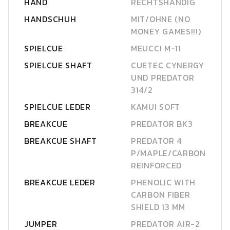
HAND
RECHTSHÄNDIG
HANDSCHUH
MIT/OHNE (NO
MONEY GAMES!!!)
SPIELCUE
MEUCCI M-11
SPIELCUE SHAFT
CUETEC CYNERGY
UND PREDATOR
314/2
SPIELCUE LEDER
KAMUI SOFT
BREAKCUE
PREDATOR BK3
BREAKCUE SHAFT
PREDATOR 4
P/MAPLE/CARBON
REINFORCED
BREAKCUE LEDER
PHENOLIC WITH
CARBON FIBER
SHIELD 13 MM
JUMPER
PREDATOR AIR-2