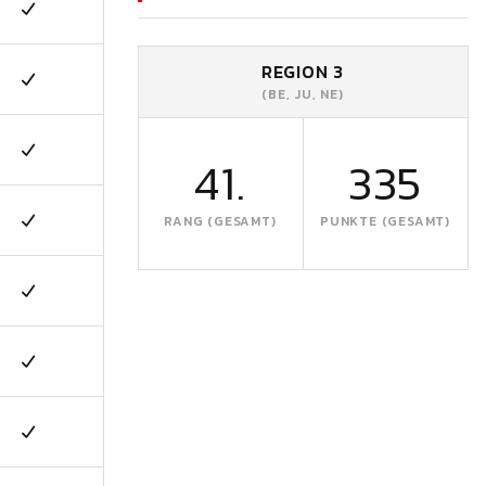
REGION 3
(BE, JU, NE)
41.
335
RANG (GESAMT)
PUNKTE (GESAMT)