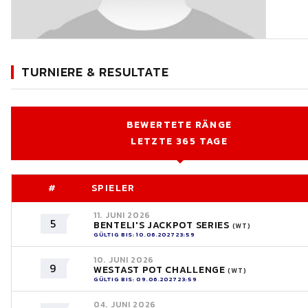
TURNIERE & RESULTATE
BEWERTETE RÄNGE
LETZTE 365 TAGE
#
SPIELER
11. JUNI 2026
5
BENTELI'S JACKPOT SERIES
(WT)
GÜLTIG BIS: 10.06.2027 23:59
10. JUNI 2026
9
WESTAST POT CHALLENGE
(WT)
GÜLTIG BIS: 09.06.2027 23:59
04. JUNI 2026