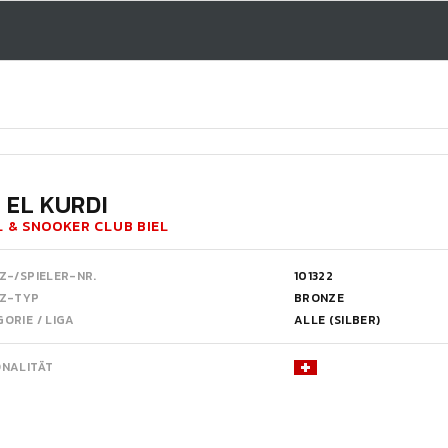
I EL KURDI
 & SNOOKER CLUB BIEL
Z-/SPIELER-NR.
101322
NZ-TYP
BRONZE
ORIE / LIGA
ALLE (SILBER)
ONALITÄT