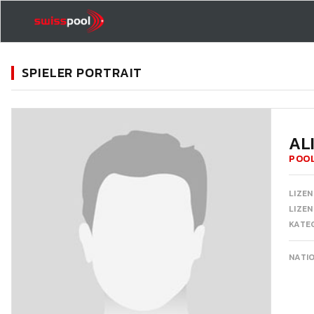
SPIELER PORTRAIT
11
AL
POOL
LIZEN
LIZE
KATEG
NATI