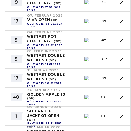
9
30
CHALLENGE
(WT)
GÜLTIG BIS: 17.02.2027
23:59
07. FEBRUAR 2026
VIVA OPEN
17
35
(OP)
GÜLTIG BIS: 06.02.2027
23:59
04. FEBRUAR 2026
WESTAST POT
5
45
CHALLENGE
(WT)
GÜLTIG BIS: 03.02.2027
23:59
01. FEBRUAR 2026
WESTAST DOUBLE
5
105
WEEKEND
(OP)
GÜLTIG BIS: 31.01.2027
23:59
31. JANUAR 2026
WESTAST DOUBLE
17
35
WEEKEND
(OP)
GÜLTIG BIS: 30.01.2027
23:59
24. JANUAR 2026
GOLDEN APPLE 10
40
80
(OP)
GÜLTIG BIS: 23.01.2027
23:59
09. JANUAR 2026
SEELÄNDER
1
JACKPOT OPEN
80
(WT)
GÜLTIG BIS: 08.01.2027
23:59
04. JANUAR 2026