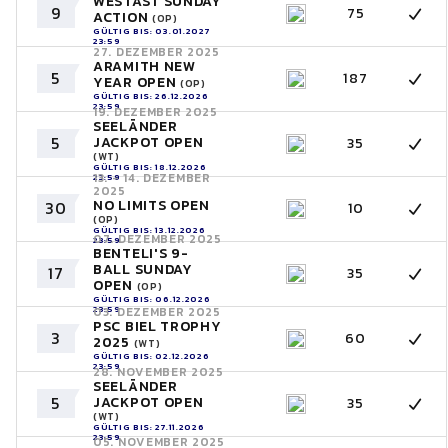
WESTAST SUNDAY
9
75
ACTION
(OP)
GÜLTIG BIS: 03.01.2027
23:59
27. DEZEMBER 2025
ARAMITH NEW
5
187
YEAR OPEN
(OP)
GÜLTIG BIS: 26.12.2026
23:59
19. DEZEMBER 2025
SEELÄNDER
5
JACKPOT OPEN
35
(WT)
GÜLTIG BIS: 18.12.2026
13. - 14. DEZEMBER
23:59
2025
NO LIMITS OPEN
30
10
(OP)
GÜLTIG BIS: 13.12.2026
07. DEZEMBER 2025
23:59
BENTELI'S 9-
BALL SUNDAY
17
35
OPEN
(OP)
GÜLTIG BIS: 06.12.2026
23:59
03. DEZEMBER 2025
PSC BIEL TROPHY
3
60
2025
(WT)
GÜLTIG BIS: 02.12.2026
23:59
28. NOVEMBER 2025
SEELÄNDER
5
JACKPOT OPEN
35
(WT)
GÜLTIG BIS: 27.11.2026
23:59
05. NOVEMBER 2025