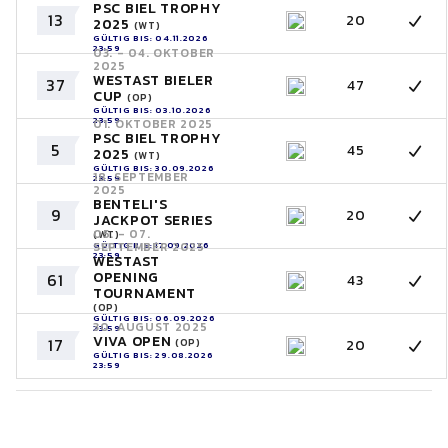
PSC BIEL TROPHY
13
20
2025
(WT)
GÜLTIG BIS: 04.11.2026
23:59
03. - 04. OKTOBER
2025
WESTAST BIELER
37
47
CUP
(OP)
GÜLTIG BIS: 03.10.2026
23:59
01. OKTOBER 2025
PSC BIEL TROPHY
5
45
2025
(WT)
GÜLTIG BIS: 30.09.2026
18. SEPTEMBER
23:59
2025
BENTELI'S
9
20
JACKPOT SERIES
05. - 07.
(WT)
GÜLTIG BIS: 17.09.2026
SEPTEMBER 2025
23:59
WESTAST
OPENING
61
43
TOURNAMENT
(OP)
GÜLTIG BIS: 06.09.2026
30. AUGUST 2025
23:59
VIVA OPEN
17
20
(OP)
GÜLTIG BIS: 29.08.2026
23:59