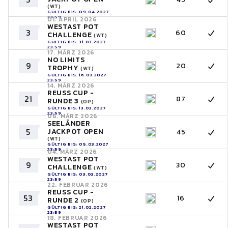
(WT)
GÜLTIG BIS: 09.04.2027
23:59
01. APRIL 2026
WESTAST POT
3
60
CHALLENGE
(WT)
GÜLTIG BIS: 31.03.2027
23:59
17. MÄRZ 2026
NO LIMITS
9
20
TROPHY
(WT)
GÜLTIG BIS: 16.03.2027
23:59
14. MÄRZ 2026
REUSS CUP -
21
87
RUNDE 3
(OP)
GÜLTIG BIS: 13.03.2027
23:59
06. MÄRZ 2026
SEELÄNDER
5
JACKPOT OPEN
45
(WT)
GÜLTIG BIS: 05.03.2027
23:59
04. MÄRZ 2026
WESTAST POT
9
30
CHALLENGE
(WT)
GÜLTIG BIS: 03.03.2027
23:59
22. FEBRUAR 2026
REUSS CUP -
53
16
RUNDE 2
(OP)
GÜLTIG BIS: 21.02.2027
23:59
18. FEBRUAR 2026
WESTAST POT