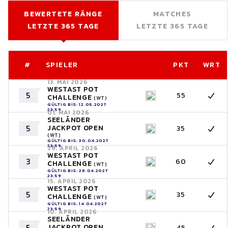
BEWERTETE RÄNGE
MATCHES
LETZTE 365 TAGE
LETZTE 365 TAGE
#
SPIELER
PKT
WRT
13. MAI 2026
WESTAST POT
5
55
CHALLENGE
(WT)
GÜLTIG BIS: 12.05.2027
23:59
01. MAI 2026
SEELÄNDER
5
JACKPOT OPEN
35
(WT)
GÜLTIG BIS: 30.04.2027
23:59
29. APRIL 2026
WESTAST POT
3
60
CHALLENGE
(WT)
GÜLTIG BIS: 28.04.2027
23:59
15. APRIL 2026
WESTAST POT
5
35
CHALLENGE
(WT)
GÜLTIG BIS: 14.04.2027
23:59
10. APRIL 2026
SEELÄNDER
5
JACKPOT OPEN
45