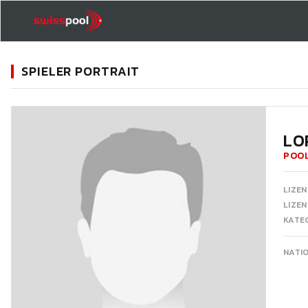
SPIELER PORTRAIT
11
LO
POOL
LIZEN
LIZE
KATEG
NATI