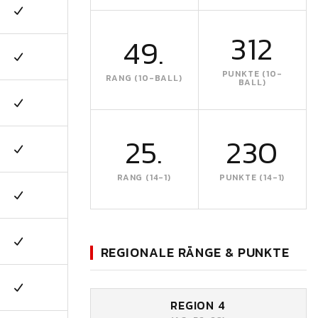
312
49.
PUNKTE (10-
RANG (10-BALL)
BALL)
25.
230
RANG (14-1)
PUNKTE (14-1)
REGIONALE RÄNGE & PUNKTE
REGION 4