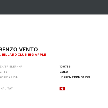
RENZO VENTO
 BILLARD CLUB BIG APPLE
Z-/SPIELER-NR.
100758
NZ-TYP
GOLD
ORIE / LIGA
HERREN PROMOTION
ONALITÄT