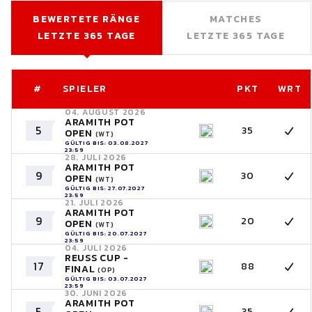
BEWERTETE RÄNGE
MATCHES
LETZTE 365 TAGE
LETZTE 365 TAGE
#
SPIELER
PKT
WRT
04. AUGUST 2026
ARAMITH POT
5
35
OPEN
(WT)
GÜLTIG BIS: 03.08.2027
23:59
28. JULI 2026
ARAMITH POT
9
30
OPEN
(WT)
GÜLTIG BIS: 27.07.2027
23:59
21. JULI 2026
ARAMITH POT
9
20
OPEN
(WT)
GÜLTIG BIS: 20.07.2027
23:59
04. JULI 2026
REUSS CUP -
17
88
FINAL
(OP)
GÜLTIG BIS: 03.07.2027
23:59
30. JUNI 2026
ARAMITH POT
5
35