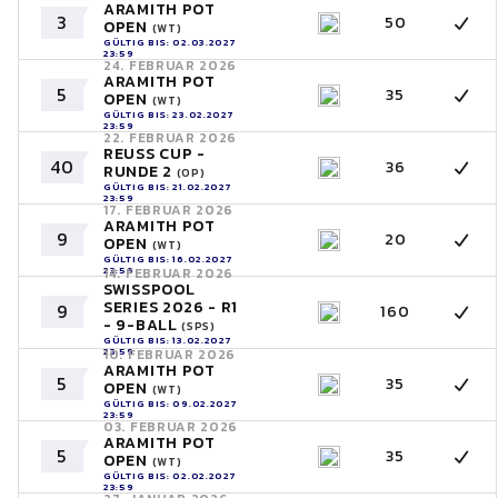
ARAMITH POT
3
50
OPEN
(WT)
GÜLTIG BIS: 02.03.2027
23:59
24. FEBRUAR 2026
ARAMITH POT
5
35
OPEN
(WT)
GÜLTIG BIS: 23.02.2027
23:59
22. FEBRUAR 2026
REUSS CUP -
40
36
RUNDE 2
(OP)
GÜLTIG BIS: 21.02.2027
23:59
17. FEBRUAR 2026
ARAMITH POT
9
20
OPEN
(WT)
GÜLTIG BIS: 16.02.2027
23:59
14. FEBRUAR 2026
SWISSPOOL
SERIES 2026 - R1
9
160
- 9-BALL
(SPS)
GÜLTIG BIS: 13.02.2027
23:59
10. FEBRUAR 2026
ARAMITH POT
5
35
OPEN
(WT)
GÜLTIG BIS: 09.02.2027
23:59
03. FEBRUAR 2026
ARAMITH POT
5
35
OPEN
(WT)
GÜLTIG BIS: 02.02.2027
23:59