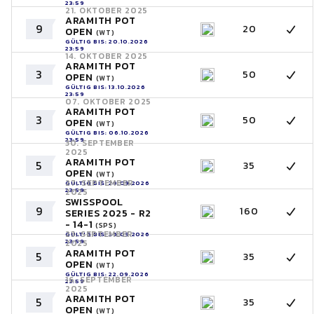
23:59
21. OKTOBER 2025
ARAMITH POT
9
20
OPEN
(WT)
GÜLTIG BIS: 20.10.2026
23:59
14. OKTOBER 2025
ARAMITH POT
3
50
OPEN
(WT)
GÜLTIG BIS: 13.10.2026
23:59
07. OKTOBER 2025
ARAMITH POT
3
50
OPEN
(WT)
GÜLTIG BIS: 06.10.2026
23:59
30. SEPTEMBER
2025
ARAMITH POT
5
35
OPEN
(WT)
27. SEPTEMBER
GÜLTIG BIS: 29.09.2026
23:59
2025
SWISSPOOL
9
160
SERIES 2025 - R2
- 14-1
(SPS)
23. SEPTEMBER
GÜLTIG BIS: 26.09.2026
23:59
2025
ARAMITH POT
5
35
OPEN
(WT)
GÜLTIG BIS: 22.09.2026
16. SEPTEMBER
23:59
2025
ARAMITH POT
5
35
OPEN
(WT)