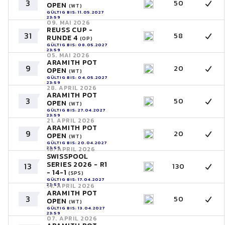
3
50
OPEN
(WT)
GÜLTIG BIS: 11.05.2027
23:59
09. MAI 2026
REUSS CUP -
31
58
RUNDE 4
(OP)
GÜLTIG BIS: 08.05.2027
23:59
05. MAI 2026
ARAMITH POT
9
20
OPEN
(WT)
GÜLTIG BIS: 04.05.2027
23:59
28. APRIL 2026
ARAMITH POT
3
50
OPEN
(WT)
GÜLTIG BIS: 27.04.2027
23:59
21. APRIL 2026
ARAMITH POT
9
20
OPEN
(WT)
GÜLTIG BIS: 20.04.2027
23:59
18. APRIL 2026
SWISSPOOL
SERIES 2026 - R1
13
130
- 14-1
(SPS)
GÜLTIG BIS: 17.04.2027
23:59
14. APRIL 2026
ARAMITH POT
3
50
OPEN
(WT)
GÜLTIG BIS: 13.04.2027
23:59
07. APRIL 2026