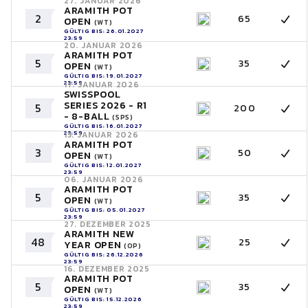
27. JANUAR 2026
ARAMITH POT
2
65
OPEN
(WT)
GÜLTIG BIS: 26.01.2027
23:59
20. JANUAR 2026
ARAMITH POT
5
35
OPEN
(WT)
GÜLTIG BIS: 19.01.2027
23:59
17. JANUAR 2026
SWISSPOOL
SERIES 2026 - R1
5
200
- 8-BALL
(SPS)
GÜLTIG BIS: 16.01.2027
23:59
13. JANUAR 2026
ARAMITH POT
3
50
OPEN
(WT)
GÜLTIG BIS: 12.01.2027
23:59
06. JANUAR 2026
ARAMITH POT
5
35
OPEN
(WT)
GÜLTIG BIS: 05.01.2027
23:59
27. DEZEMBER 2025
ARAMITH NEW
48
25
YEAR OPEN
(OP)
GÜLTIG BIS: 26.12.2026
23:59
16. DEZEMBER 2025
ARAMITH POT
5
35
OPEN
(WT)
GÜLTIG BIS: 15.12.2026
23:59