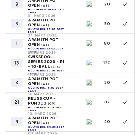
ARAMITH POT
9
20
OPEN
(WT)
GÜLTIG BIS: 06.04.2027
23:59
31. MÄRZ 2026
ARAMITH POT
3
50
OPEN
(WT)
GÜLTIG BIS: 30.03.2027
23:59
24. MÄRZ 2026
ARAMITH POT
1
80
OPEN
(WT)
GÜLTIG BIS: 23.03.2027
23:59
21. MÄRZ 2026
SWISSPOOL
SERIES 2026 - R1
13
130
- 10-BALL
(SPS)
GÜLTIG BIS: 20.03.2027
23:59
17. MÄRZ 2026
ARAMITH POT
3
50
OPEN
(WT)
GÜLTIG BIS: 16.03.2027
23:59
14. MÄRZ 2026
REUSS CUP -
21
87
RUNDE 3
(OP)
GÜLTIG BIS: 13.03.2027
23:59
10. MÄRZ 2026
ARAMITH POT
9
20
OPEN
(WT)
GÜLTIG BIS: 09.03.2027
23:59
03. MÄRZ 2026