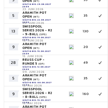
OPEN
(WT)
GÜLTIG BIS: 29.06.2027
23:59
23. JUNI 2026
ARAMITH POT
5
35
OPEN
(WT)
GÜLTIG BIS: 22.06.2027
23:59
20. JUNI 2026
SWISSPOOL
SERIES 2026 - R2
13
130
- 9-BALL
(SPS)
GÜLTIG BIS: 19.06.2027
23:59
16. JUNI 2026
ARAMITH POT
9
20
OPEN
(WT)
GÜLTIG BIS: 15.06.2027
23:59
13. JUNI 2026
REUSS CUP -
28
49
RUNDE 5
(OP)
GÜLTIG BIS: 12.06.2027
23:59
09. JUNI 2026
ARAMITH POT
5
35
OPEN
(WT)
GÜLTIG BIS: 08.06.2027
23:59
16. MAI 2026
SWISSPOOL
SERIES 2026 - R2
9
160
- 8-BALL
(SPS)
GÜLTIG BIS: 15.05.2027
23:59
12. MAI 2026
ARAMITH POT