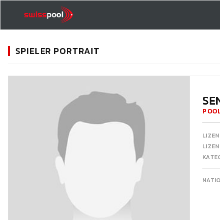
SPIELER PORTRAIT
11
SE
POOL
LIZEN
LIZE
KATEG
NATI