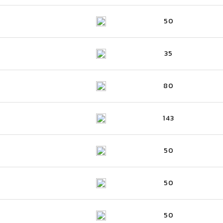
50
35
80
143
50
50
50