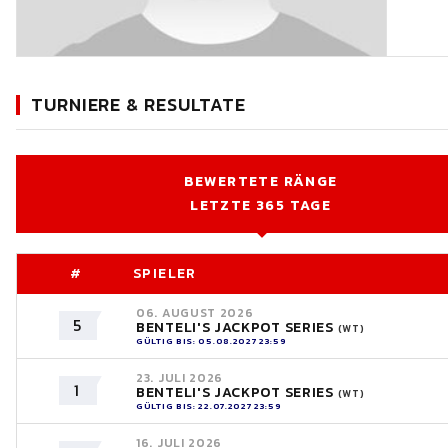
TURNIERE & RESULTATE
BEWERTETE RÄNGE
LETZTE 365 TAGE
#
SPIELER
06. AUGUST 2026
5
BENTELI'S JACKPOT SERIES
(WT)
GÜLTIG BIS: 05.08.2027 23:59
23. JULI 2026
1
BENTELI'S JACKPOT SERIES
(WT)
GÜLTIG BIS: 22.07.2027 23:59
16. JULI 2026