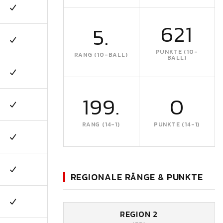
621
5.
PUNKTE (10-
RANG (10-BALL)
BALL)
199.
0
RANG (14-1)
PUNKTE (14-1)
REGIONALE RÄNGE & PUNKTE
REGION 2