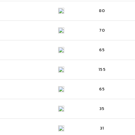
80
70
65
155
65
35
31