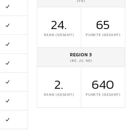
(FR)
24.
65
RANG (GESAMT)
PUNKTE (GESAMT)
REGION 3
(BE, JU, NE)
2.
640
RANG (GESAMT)
PUNKTE (GESAMT)