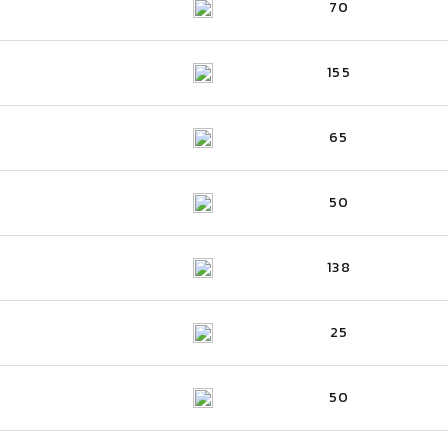
70
155
65
50
138
25
50