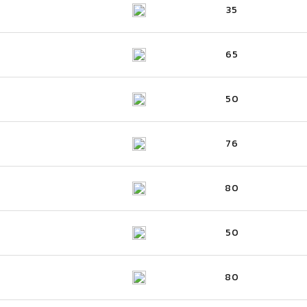
35
65
50
76
80
50
80