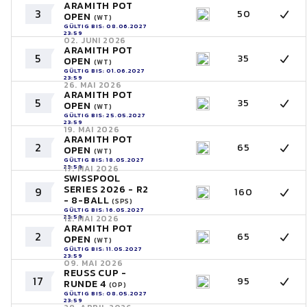
ARAMITH POT
3
50
OPEN
(WT)
GÜLTIG BIS: 08.06.2027
23:59
02. JUNI 2026
ARAMITH POT
5
35
OPEN
(WT)
GÜLTIG BIS: 01.06.2027
23:59
26. MAI 2026
ARAMITH POT
5
35
OPEN
(WT)
GÜLTIG BIS: 25.05.2027
23:59
19. MAI 2026
ARAMITH POT
2
65
OPEN
(WT)
GÜLTIG BIS: 18.05.2027
23:59
17. MAI 2026
SWISSPOOL
SERIES 2026 - R2
9
160
- 8-BALL
(SPS)
GÜLTIG BIS: 16.05.2027
23:59
12. MAI 2026
ARAMITH POT
2
65
OPEN
(WT)
GÜLTIG BIS: 11.05.2027
23:59
09. MAI 2026
REUSS CUP -
17
95
RUNDE 4
(OP)
GÜLTIG BIS: 08.05.2027
23:59