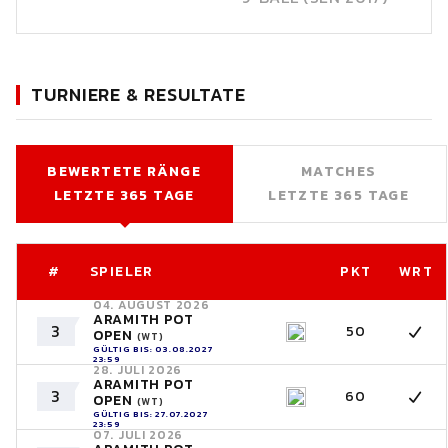
TURNIERE & RESULTATE
BEWERTETE RÄNGE
MATCHES
LETZTE 365 TAGE
LETZTE 365 TAGE
#
SPIELER
PKT
WRT
04. AUGUST 2026
ARAMITH POT
3
50
OPEN
(WT)
GÜLTIG BIS: 03.08.2027
23:59
28. JULI 2026
ARAMITH POT
3
60
OPEN
(WT)
GÜLTIG BIS: 27.07.2027
23:59
07. JULI 2026