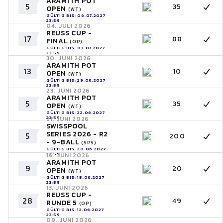
ARAMITH POT
5
35
OPEN
(WT)
GÜLTIG BIS: 06.07.2027
23:59
04. JULI 2026
REUSS CUP -
17
88
FINAL
(OP)
GÜLTIG BIS: 03.07.2027
23:59
30. JUNI 2026
ARAMITH POT
13
10
OPEN
(WT)
GÜLTIG BIS: 29.06.2027
23:59
23. JUNI 2026
ARAMITH POT
5
35
OPEN
(WT)
GÜLTIG BIS: 22.06.2027
23:59
21. JUNI 2026
SWISSPOOL
SERIES 2026 - R2
5
200
- 9-BALL
(SPS)
GÜLTIG BIS: 20.06.2027
23:59
16. JUNI 2026
ARAMITH POT
9
20
OPEN
(WT)
GÜLTIG BIS: 15.06.2027
23:59
13. JUNI 2026
REUSS CUP -
28
49
RUNDE 5
(OP)
GÜLTIG BIS: 12.06.2027
23:59
09. JUNI 2026