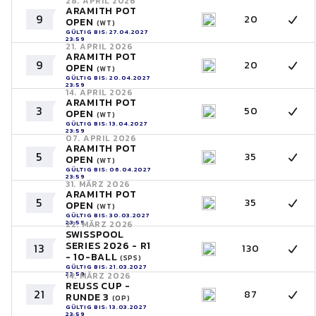
28. APRIL 2026
ARAMITH POT
9
20
OPEN
(WT)
GÜLTIG BIS: 27.04.2027
23:59
21. APRIL 2026
ARAMITH POT
9
20
OPEN
(WT)
GÜLTIG BIS: 20.04.2027
23:59
14. APRIL 2026
ARAMITH POT
3
50
OPEN
(WT)
GÜLTIG BIS: 13.04.2027
23:59
07. APRIL 2026
ARAMITH POT
5
35
OPEN
(WT)
GÜLTIG BIS: 06.04.2027
23:59
31. MÄRZ 2026
ARAMITH POT
5
35
OPEN
(WT)
GÜLTIG BIS: 30.03.2027
23:59
22. MÄRZ 2026
SWISSPOOL
SERIES 2026 - R1
13
130
- 10-BALL
(SPS)
GÜLTIG BIS: 21.03.2027
23:59
14. MÄRZ 2026
REUSS CUP -
21
87
RUNDE 3
(OP)
GÜLTIG BIS: 13.03.2027
23:59