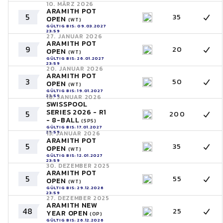
10. MÄRZ 2026
ARAMITH POT
5
35
OPEN
(WT)
GÜLTIG BIS: 09.03.2027
23:59
27. JANUAR 2026
ARAMITH POT
9
20
OPEN
(WT)
GÜLTIG BIS: 26.01.2027
23:59
20. JANUAR 2026
ARAMITH POT
3
50
OPEN
(WT)
GÜLTIG BIS: 19.01.2027
23:59
18. JANUAR 2026
SWISSPOOL
SERIES 2026 - R1
5
200
- 8-BALL
(SPS)
GÜLTIG BIS: 17.01.2027
23:59
13. JANUAR 2026
ARAMITH POT
5
35
OPEN
(WT)
GÜLTIG BIS: 12.01.2027
23:59
30. DEZEMBER 2025
ARAMITH POT
5
55
OPEN
(WT)
GÜLTIG BIS: 29.12.2026
23:59
27. DEZEMBER 2025
ARAMITH NEW
48
25
YEAR OPEN
(OP)
GÜLTIG BIS: 26.12.2026