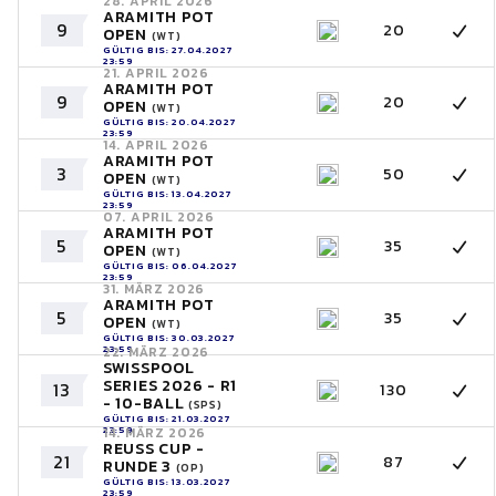
28. APRIL 2026
ARAMITH POT
9
20
OPEN
(WT)
GÜLTIG BIS: 27.04.2027
23:59
21. APRIL 2026
ARAMITH POT
9
20
OPEN
(WT)
GÜLTIG BIS: 20.04.2027
23:59
14. APRIL 2026
ARAMITH POT
3
50
OPEN
(WT)
GÜLTIG BIS: 13.04.2027
23:59
07. APRIL 2026
ARAMITH POT
5
35
OPEN
(WT)
GÜLTIG BIS: 06.04.2027
23:59
31. MÄRZ 2026
ARAMITH POT
5
35
OPEN
(WT)
GÜLTIG BIS: 30.03.2027
23:59
22. MÄRZ 2026
SWISSPOOL
SERIES 2026 - R1
13
130
- 10-BALL
(SPS)
GÜLTIG BIS: 21.03.2027
23:59
14. MÄRZ 2026
REUSS CUP -
21
87
RUNDE 3
(OP)
GÜLTIG BIS: 13.03.2027
23:59