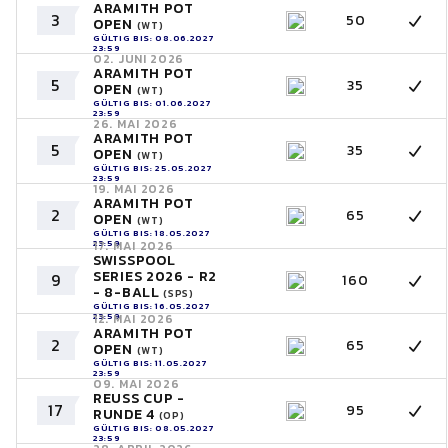
ARAMITH POT
3
50
OPEN
(WT)
GÜLTIG BIS: 08.06.2027
23:59
02. JUNI 2026
ARAMITH POT
5
35
OPEN
(WT)
GÜLTIG BIS: 01.06.2027
23:59
26. MAI 2026
ARAMITH POT
5
35
OPEN
(WT)
GÜLTIG BIS: 25.05.2027
23:59
19. MAI 2026
ARAMITH POT
2
65
OPEN
(WT)
GÜLTIG BIS: 18.05.2027
23:59
17. MAI 2026
SWISSPOOL
SERIES 2026 - R2
9
160
- 8-BALL
(SPS)
GÜLTIG BIS: 16.05.2027
23:59
12. MAI 2026
ARAMITH POT
2
65
OPEN
(WT)
GÜLTIG BIS: 11.05.2027
23:59
09. MAI 2026
REUSS CUP -
17
95
RUNDE 4
(OP)
GÜLTIG BIS: 08.05.2027
23:59