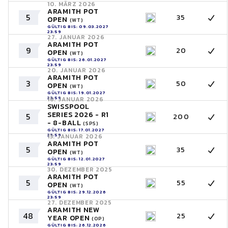
10. MÄRZ 2026
ARAMITH POT
5
35
OPEN
(WT)
GÜLTIG BIS: 09.03.2027
23:59
27. JANUAR 2026
ARAMITH POT
9
20
OPEN
(WT)
GÜLTIG BIS: 26.01.2027
23:59
20. JANUAR 2026
ARAMITH POT
3
50
OPEN
(WT)
GÜLTIG BIS: 19.01.2027
23:59
18. JANUAR 2026
SWISSPOOL
SERIES 2026 - R1
5
200
- 8-BALL
(SPS)
GÜLTIG BIS: 17.01.2027
23:59
13. JANUAR 2026
ARAMITH POT
5
35
OPEN
(WT)
GÜLTIG BIS: 12.01.2027
23:59
30. DEZEMBER 2025
ARAMITH POT
5
55
OPEN
(WT)
GÜLTIG BIS: 29.12.2026
23:59
27. DEZEMBER 2025
ARAMITH NEW
48
25
YEAR OPEN
(OP)
GÜLTIG BIS: 26.12.2026