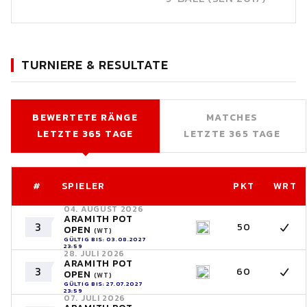
TURNIERE & RESULTATE
BEWERTETE RÄNGE
MATCHES
LETZTE 365 TAGE
LETZTE 365 TAGE
#
SPIELER
PKT
WRT
04. AUGUST 2026
ARAMITH POT
3
50
OPEN
(WT)
GÜLTIG BIS: 03.08.2027
23:59
28. JULI 2026
ARAMITH POT
3
60
OPEN
(WT)
GÜLTIG BIS: 27.07.2027
23:59
07. JULI 2026