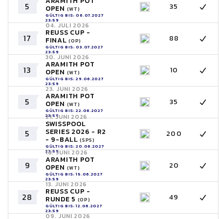
ARAMITH POT
5
35
OPEN
(WT)
GÜLTIG BIS: 06.07.2027
23:59
04. JULI 2026
REUSS CUP -
17
88
FINAL
(OP)
GÜLTIG BIS: 03.07.2027
23:59
30. JUNI 2026
ARAMITH POT
13
10
OPEN
(WT)
GÜLTIG BIS: 29.06.2027
23:59
23. JUNI 2026
ARAMITH POT
5
35
OPEN
(WT)
GÜLTIG BIS: 22.06.2027
23:59
21. JUNI 2026
SWISSPOOL
SERIES 2026 - R2
5
200
- 9-BALL
(SPS)
GÜLTIG BIS: 20.06.2027
23:59
16. JUNI 2026
ARAMITH POT
9
20
OPEN
(WT)
GÜLTIG BIS: 15.06.2027
23:59
13. JUNI 2026
REUSS CUP -
28
49
RUNDE 5
(OP)
GÜLTIG BIS: 12.06.2027
23:59
09. JUNI 2026