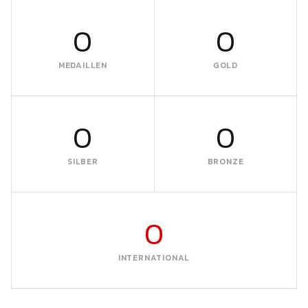
0
0
MEDAILLEN
GOLD
0
0
SILBER
BRONZE
0
INTERNATIONAL