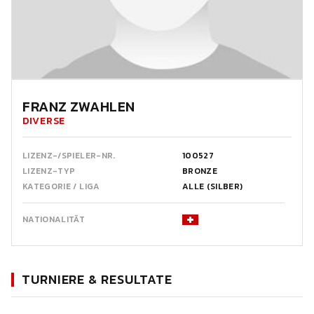
FRANZ ZWAHLEN
DIVERSE
LIZENZ-/SPIELER-NR.
100527
LIZENZ-TYP
BRONZE
KATEGORIE / LIGA
ALLE (SILBER)
NATIONALITÄT
TURNIERE & RESULTATE