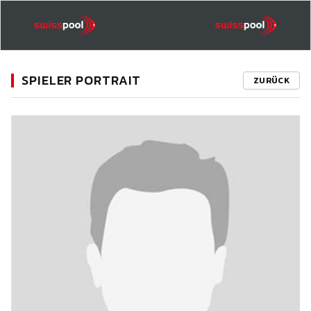
SPIELER PORTRAIT
ZURÜCK
11